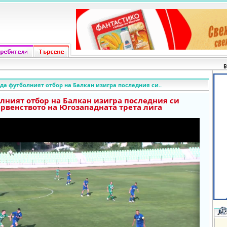
Б
яда футболният отбор на Балкан изигра последния си..
олният отбор на Балкан изигра последния си
ървенството на Югозападната трета лига
o