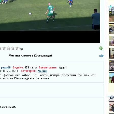
(0)
Местни клипове (2 седмици)
Видяно:
878 пъти
Времетраене:
06:54
petar68
06.06.25, 16:14
Категория:
Местни
да футболният отбор на Балкан изигра последния си мач от
ството на Югозападната трета лига
коментари.