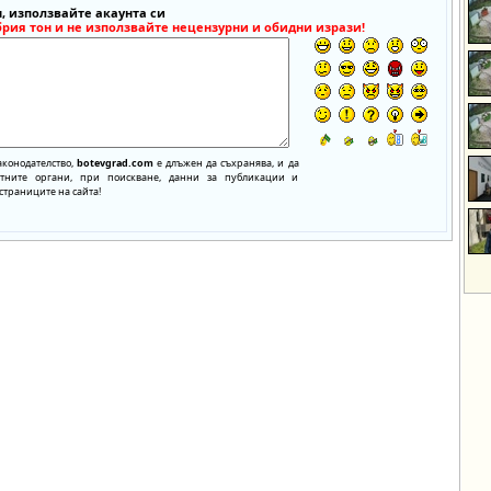
, използвайте акаунта си
брия тон и не използвайте нецензурни и обидни изрази!
аконодателство,
botevgrad.com
е длъжен да съхранява, и да
нтните органи, при поискване, данни за публикации и
страниците на сайта!