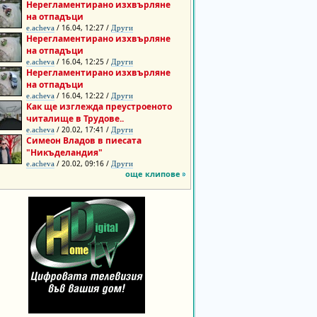
Нерегламентирано изхвърляне
на отпадъци
/ 16.04, 12:27 /
e.acheva
Други
Нерегламентирано изхвърляне
на отпадъци
/ 16.04, 12:25 /
e.acheva
Други
Нерегламентирано изхвърляне
на отпадъци
/ 16.04, 12:22 /
e.acheva
Други
Как ще изглежда преустроеното
читалище в Трудове..
/ 20.02, 17:41 /
e.acheva
Други
Симеон Владов в пиесата
"Никъделандия"
/ 20.02, 09:16 /
e.acheva
Други
още клипове