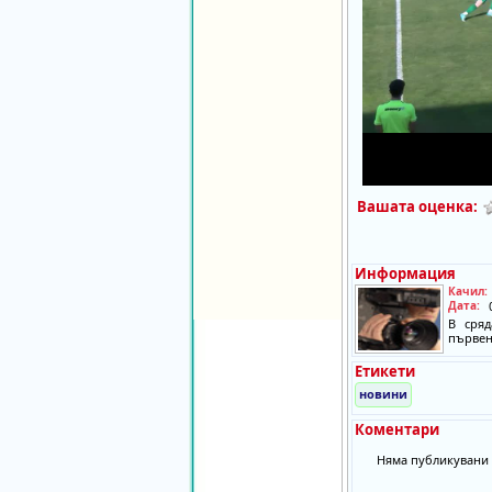
Вашата оценка:
Информация
Качил:
Дата:
В сря
първен
Етикети
новини
Коментари
Няма публикувани 