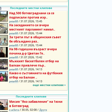
Последните местни клипове
Над 500 ботевградчани са се
подписали против изр..
/ 31.07.2026, 15:45
petar68
На заседанието си вчера
местният парламент намал..
/ 31.07.2026, 15:44
petar68
За трети път в общинския съвет
бе обсъждано раз..
/ 31.07.2026, 15:44
petar68
На 98-годишна възраст вчера
почина д-р Цветан Ге..
/ 31.07.2026, 15:42
petar68
Мъжкият баскетболен отбор на
Балкан привлече пър..
/ 31.07.2026, 14:13
petar68
Какво е състоянието на футбония
отбор на Балкан ..
/ 31.07.2026, 14:13
petar68
още местни клипове
Последните клипове
Мисия "Яко забавление" на 1юни
в Ботевград
/ 30.05, 02:08 /
e.acheva
Други