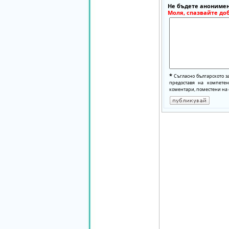
Не бъдете анонимен
Моля, спазвайте до
*
Съгласно българското з
предоставя на компете
коментари, поместени на 