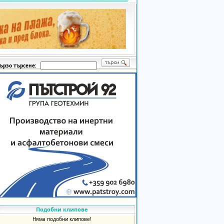
ързо търсене:
Подобни клипове
Няма подобни клипове!