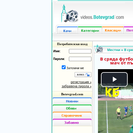
Потребителски вход
Местни
»
В ср
Име:
В сряда футб
Парола:
мач от п
Запомни ме
регистрация »
Play
забравена парола »
Botevgrad.com
Vide