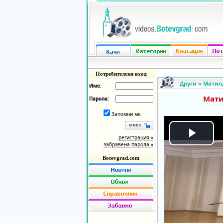
Потребителски вход
Други
»
Maтилд
Име:
Maти
Парола:
Запомни ме
регистрация »
Play
забравена парола »
Botevgrad.com
Vide