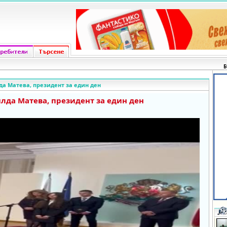
Б
а Матева, президент за един ден
лда Матева, президент за един ден
o