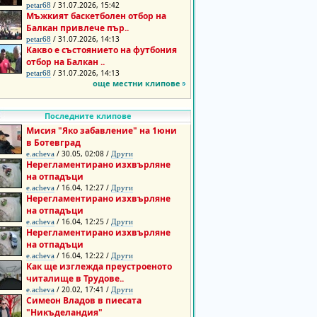
/ 31.07.2026, 15:42
petar68
Мъжкият баскетболен отбор на
Балкан привлече пър..
/ 31.07.2026, 14:13
petar68
Какво е състоянието на футбония
отбор на Балкан ..
/ 31.07.2026, 14:13
petar68
още местни клипове
Последните клипове
Мисия "Яко забавление" на 1юни
в Ботевград
/ 30.05, 02:08 /
e.acheva
Други
Нерегламентирано изхвърляне
на отпадъци
/ 16.04, 12:27 /
e.acheva
Други
Нерегламентирано изхвърляне
на отпадъци
/ 16.04, 12:25 /
e.acheva
Други
Нерегламентирано изхвърляне
на отпадъци
/ 16.04, 12:22 /
e.acheva
Други
Как ще изглежда преустроеното
читалище в Трудове..
/ 20.02, 17:41 /
e.acheva
Други
Симеон Владов в пиесата
"Никъделандия"