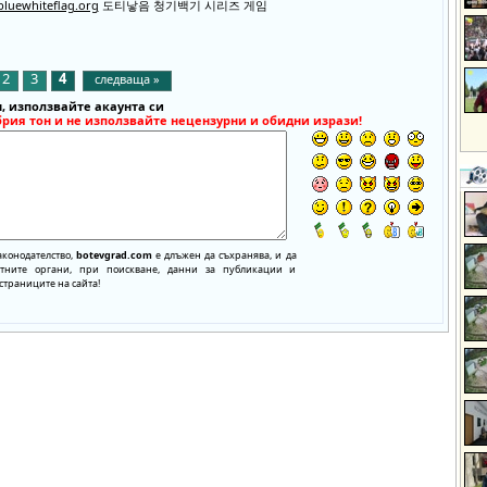
/bluewhiteflag.org
도티낳음 청기백기 시리즈 게임
2
3
4
следваща »
, използвайте акаунта си
брия тон и не използвайте нецензурни и обидни изрази!
аконодателство,
botevgrad.com
е длъжен да съхранява, и да
нтните органи, при поискване, данни за публикации и
страниците на сайта!