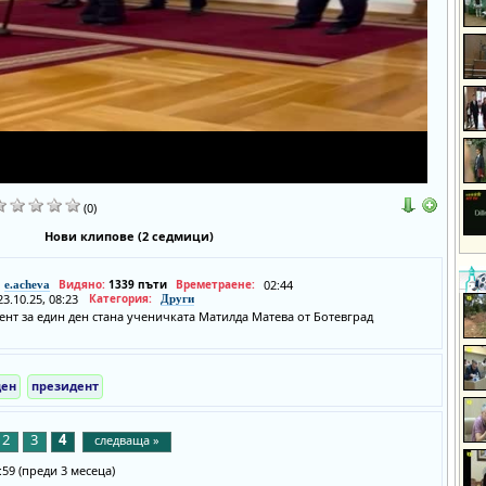
(0)
Нови клипове (2 седмици)
Видяно:
1339 пъти
Времетраене:
02:44
e.acheva
23.10.25, 08:23
Категория:
Други
ент за един ден стана ученичката Матилда Матева от Ботевград
ден
президент
2
3
4
следваща »
8:59 (преди 3 месеца)