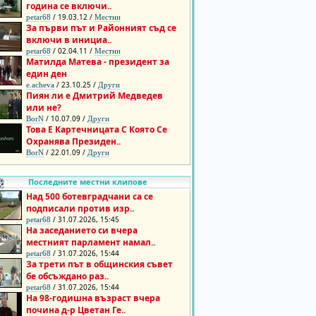
година се включи..
/ 19.03.12 /
petar68
Местни
За първи път и Районният съд се
включи в инициа..
/ 02.04.11 /
petar68
Местни
Матилда Матева - президент за
един ден
/ 23.10.25 /
e.acheva
Други
Пиян ли е Дмитрий Медведев
или не?
/ 10.07.09 /
BorN
Други
Това Е Картечницата С Която Се
Охранява Президен..
/ 22.01.09 /
BorN
Други
Последните местни клипове
Над 500 ботевградчани са се
подписали против изр..
/ 31.07.2026, 15:45
petar68
На заседанието си вчера
местният парламент намал..
/ 31.07.2026, 15:44
petar68
За трети път в общинския съвет
бе обсъждано раз..
/ 31.07.2026, 15:44
petar68
На 98-годишна възраст вчера
почина д-р Цветан Ге..