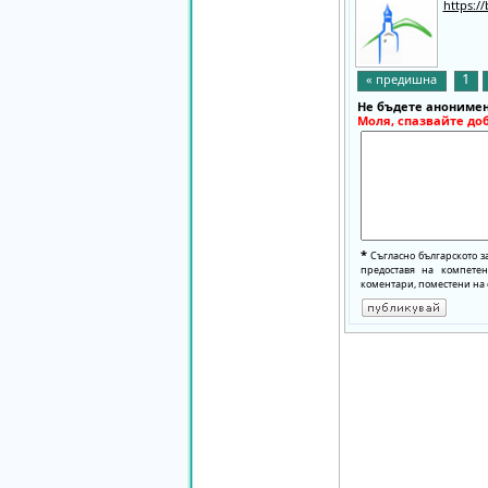
https:/
1
« предишна
Не бъдете анонимен
Моля, спазвайте до
*
Съгласно българското з
предоставя на компете
коментари, поместени на 