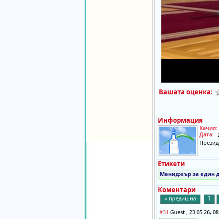
Вашата оценка:
Информация
Качил:
Дата:
Презид
Етикети
Мениджър за един 
Коментари
1
« предишна
#31
Guest , 23.05.26, 0