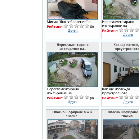
Мисия "Яко забавление" в..
Нерегламентирано
изхвърляне на..
Рейтинг:
(0)
Рейтинг:
Други
Други
Нерегламентирано
Как ще изглеж
изхвърляне на..
преустроеното
Нерегламентирано
Как ще изглежда
изхвърляне на..
преустроеното..
Рейтинг:
(0)
Рейтинг:
Други
Други
Опасно шофиране в ж.к.
Опасно шофиране в
"Васил..
"Васил..