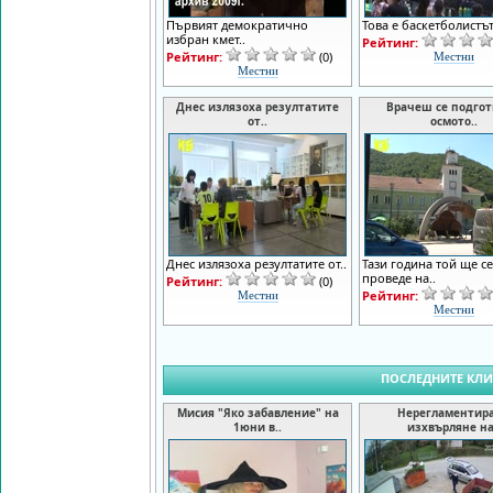
Първият демократично
Това е баскетболистът 
избран кмет..
Рейтинг:
Рейтинг:
(0)
Местни
Местни
Днес излязоха резултатите
Врачеш се подгот
от..
осмото..
Днес излязоха резултатите от..
Тази година той ще се
проведе на..
Рейтинг:
(0)
Рейтинг:
Местни
Местни
ПОСЛЕДНИТЕ КЛ
Мисия "Яко забавление" на
Нерегламентир
1юни в..
изхвърляне на