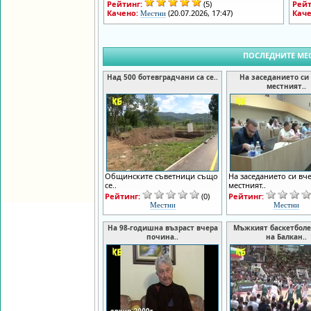
Рейтинг:
(5)
Рейт
Качено:
(20.07.2026, 17:47)
Кач
Местни
ПОСЛЕДНИТЕ МЕ
Над 500 ботевградчани са се..
На заседанието си
местният..
Общинските съветници също
На заседанието си вч
се..
местният..
Рейтинг:
(0)
Рейтинг:
Местни
Местни
На 98-годишна възраст вчера
Мъжкият баскетболе
почина..
на Балкан..