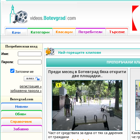
Потребителски вход
Най-горещите клипове
Име:
Парола:
ПРЕПОРЪЧАНИ КЛ
Преди месец в Ботевград бяха открити
Запомни ме
две площадки..
регистрация »
забравена парола »
Botevgrad.com
Част от средствата за една от тях са дарения
Какв
от граждани
че г