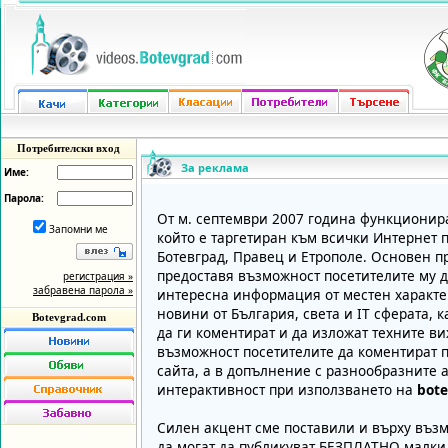
Потребителски вход
За реклама
Име:
Парола:
От м. септември 2007 година функционир
Запомни ме
който е таргетиран към всички Интернет 
Ботевград, Правец и Етрополе. Основен пр
предоставя възможност посетителите му д
регистрация »
забравена парола »
интересна информация от местен характер
новини от България, света и IT сферата, 
Botevgrad.com
да ги коментират и да изложат техните 
възможност посетителите да коментират 
сайта, а в допълнение с разнообразните 
интерактивност при използването на
bot
Силен акцент сме поставили и върху въз
да могат да публикуват БЕЗПЛАТНО малки