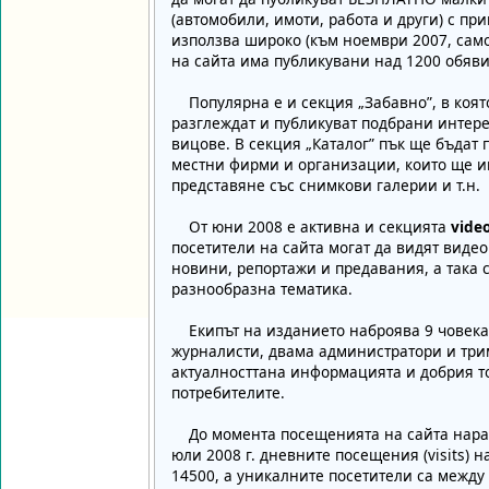
(автомобили, имоти, работа и други) с при
използва широко (към ноември 2007, само
на сайта има публикувани над 1200 обяви!
Популярна е и секция „Забавно”, в която
разглеждат и публикуват подбрани интер
вицове. В секция „Каталог” пък ще бъдат 
местни фирми и организации, които ще 
представяне със снимкови галерии и т.н.
От юни 2008 е активна и секцията
vide
посетители на сайта могат да видят виде
новини, репортажи и предавания, а така
разнообразна тематика.
Екипът на изданието наброява 9 човека,
журналисти, двама администратори и трим
актуалносттана информацията и добрия т
потребителите.
До момента посещенията на сайта нарас
юли 2008 г. дневните посещения (visits) 
14500, а уникалните посетители са между 