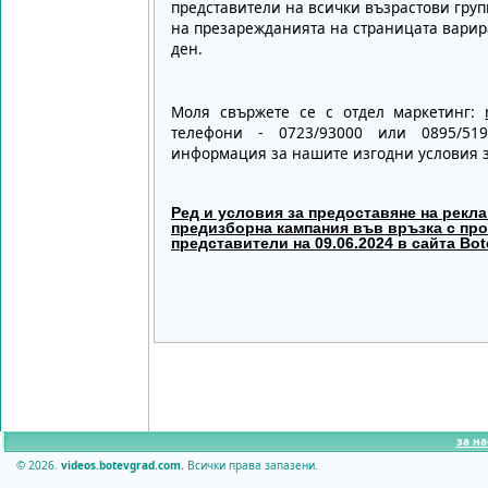
представители на всички възрастови гру
на презарежданията на страницата варира
ден.
Моля свържете се с отдел маркетинг:
телефони - 0723/93000 или 0895/51
информация за нашите изгодни условия з
Ред и условия за предоставяне на рекла
предизборна кампания във връзка с про
представители на 09.
0
6.202
4
в сайта Bot
за на
© 2026.
videos.botevgrad.com.
Всички права запазени.