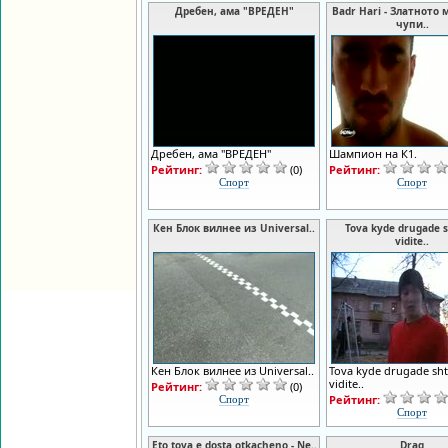
Дребен, ама "ВРЕДЕН"
Badr Hari - Златното 
чупи..
Дребен, ама "ВРЕДЕН"
Шампион на К1.
Рейтинг:
(0)
Рейтинг:
Спорт
Спорт
Кен Блок вилнее из Universal..
Tova kyde drugade s
vidite..
Кен Блок вилнее из Universal..
Tova kyde drugade sh
vidite..
Рейтинг:
(0)
Рейтинг:
Спорт
Спорт
Eto tova e dosta otkacheno - Ne..
Drag