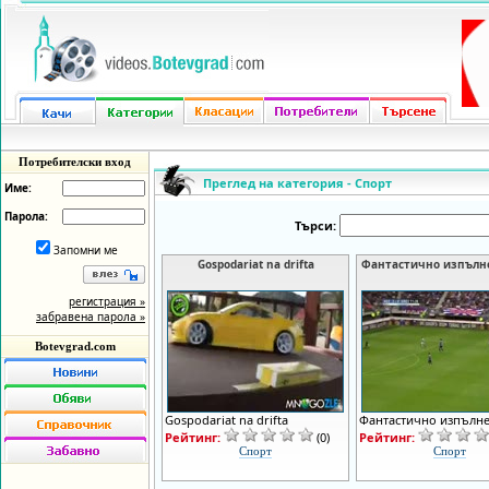
Потребителски вход
Преглед на категория - Спорт
Име:
Парола:
Търси:
Запомни ме
Gospodariat na drifta
Фантастично изпълне
регистрация »
забравена парола »
Botevgrad.com
Gospodariat na drifta
Фантастично изпълне
Рейтинг:
(0)
Рейтинг:
Спорт
Спорт