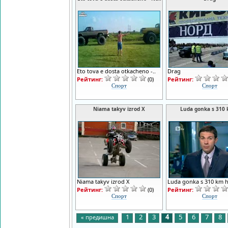
Eto tova e dosta otkacheno -..
Drag
Рейтинг:
(0)
Рейтинг:
Спорт
Спорт
Niama takyv izrod X
Luda gonka s 310
Niama takyv izrod X
Luda gonka s 310 km 
Рейтинг:
(0)
Рейтинг:
Спорт
Спорт
1
2
3
4
5
6
7
8
« предишна