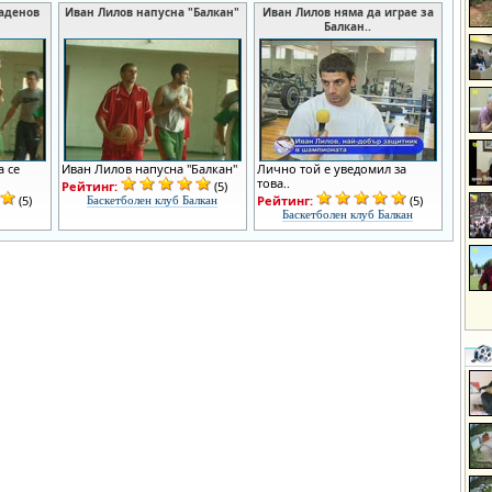
аденов
Иван Лилов напусна "Балкан"
Иван Лилов няма да играе за
Балкан..
 се
Иван Лилов напусна "Балкан"
Лично той е уведомил за
това..
Рейтинг:
(5)
(5)
Рейтинг:
(5)
Баскетболен клуб Балкан
Баскетболен клуб Балкан