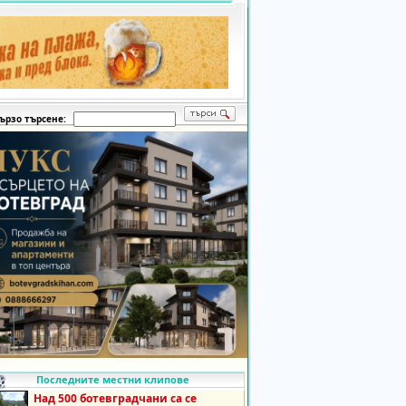
ързо търсене:
Последните местни клипове
Над 500 ботевградчани са се