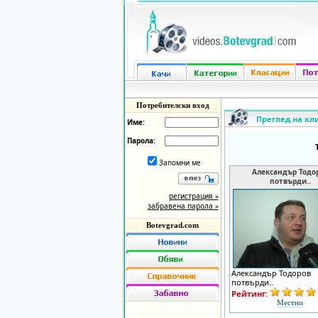
Потребителски вход
Преглед на кл
Име:
Парола:
Запомни ме
Александър Тодо
потвърди..
регистрация »
забравена парола »
Botevgrad.com
Александър Тодоров
потвърди..
Рейтинг:
Местни