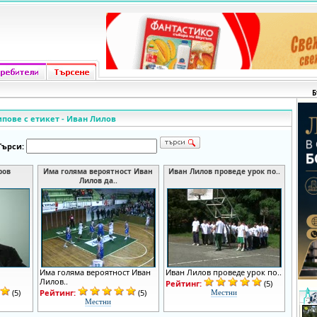
Б
ипове с етикет - Иван Лилов
Търси:
ров
Има голяма вероятност Иван
Иван Лилов проведе урок по..
Лилов да..
Има голяма вероятност Иван
Иван Лилов проведе урок по..
Лилов..
Рейтинг:
(5)
(5)
Рейтинг:
(5)
Местни
Местни