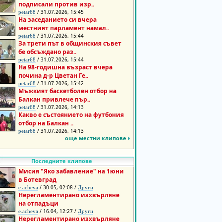
подписали против изр..
/ 31.07.2026, 15:45
petar68
На заседанието си вчера
местният парламент намал..
/ 31.07.2026, 15:44
petar68
За трети път в общинския съвет
бе обсъждано раз..
/ 31.07.2026, 15:44
petar68
На 98-годишна възраст вчера
почина д-р Цветан Ге..
/ 31.07.2026, 15:42
petar68
Мъжкият баскетболен отбор на
Балкан привлече пър..
/ 31.07.2026, 14:13
petar68
Какво е състоянието на футбония
отбор на Балкан ..
/ 31.07.2026, 14:13
petar68
още местни клипове
Последните клипове
Мисия "Яко забавление" на 1юни
в Ботевград
/ 30.05, 02:08 /
e.acheva
Други
Нерегламентирано изхвърляне
на отпадъци
/ 16.04, 12:27 /
e.acheva
Други
Нерегламентирано изхвърляне