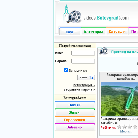
Потребителски вход
Преглед на кл
Име:
Парола:
Запомни ме
Разкриха оранжери
канабис в..
регистрация »
забравена парола »
Botevgrad.com
Разкриха оранжерия з
канабис в..
Рейтинг:
Местни