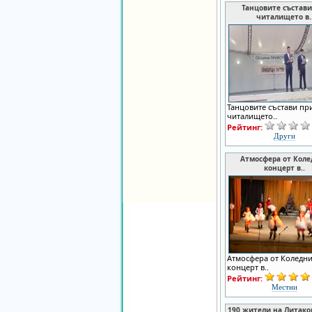
Танцовите състави
читалището в.
Танцовите състави пр
читалището..
Рейтинг:
Други
Атмосфера от Кол
концерт в..
Атмосфера от Коледн
концерт в..
Рейтинг:
Местни
190 жители на Литаков