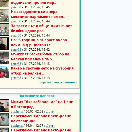
подписали против изр..
/ 31.07.2026, 15:45
petar68
На заседанието си вчера
местният парламент намал..
/ 31.07.2026, 15:44
petar68
За трети път в общинския съвет
бе обсъждано раз..
/ 31.07.2026, 15:44
petar68
На 98-годишна възраст вчера
почина д-р Цветан Ге..
/ 31.07.2026, 15:42
petar68
Мъжкият баскетболен отбор на
Балкан привлече пър..
/ 31.07.2026, 14:13
petar68
Какво е състоянието на футбония
отбор на Балкан ..
/ 31.07.2026, 14:13
petar68
още местни клипове
Последните клипове
Мисия "Яко забавление" на 1юни
в Ботевград
/ 30.05, 02:08 /
e.acheva
Други
Нерегламентирано изхвърляне
на отпадъци
/ 16.04, 12:27 /
e.acheva
Други
Нерегламентирано изхвърляне