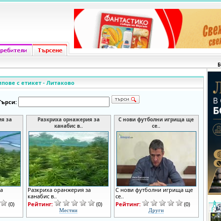
Б
ипове с етикет - Литаково
Търси:
я за
Разкриха орнажерия за
С нови футболни игрища ще
канабис в..
се..
а
Разкриха оранжерия за
С нови футболни игрища ще
канабис в..
се..
(0)
Рейтинг:
(0)
Рейтинг:
(0)
Местни
Други