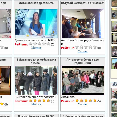
 при
Литаковското Деспасито
Пътувай комфортно с "Новков"
.
и
Денят на оркестъра по БНТ /..
Автобуса Ботевград - Белчово
в..
Рейтинг:
(0)
(0)
Рейтинг:
(0)
Местни
Местни
едния
В Литаково днес отбелязаха
Литаково отбеляза две
135-та..
годишнини
ия
В Литаково днес отбелязаха..
Литаково
Рейтинг:
(5)
Рейтинг:
(5)
(5)
Местни
Местни
о бяха..
Пожар обхвана над 10 000
В Литаково събират дарения