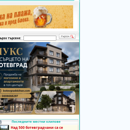
ързо търсене:
Последните местни клипове
Над 500 ботевградчани са се