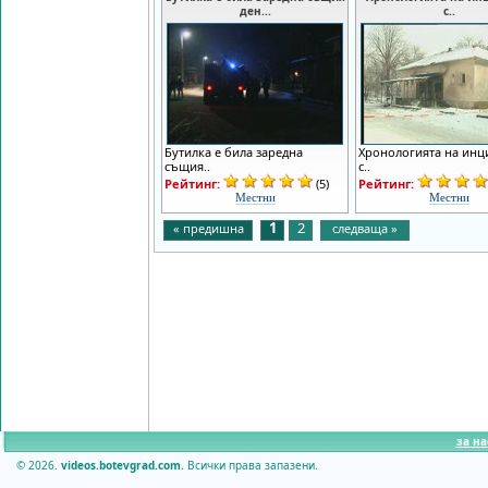
ден...
с..
Бутилка е била заредна
Хронологията на инц
същия..
с..
Рейтинг:
(5)
Рейтинг:
Местни
Местни
1
2
« предишна
следваща »
за на
© 2026.
videos.botevgrad.com.
Всички права запазени.