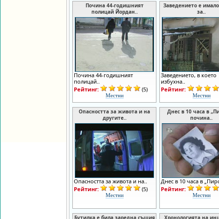
Почина 44-годишният
Заведението е имало
полицай Йордан..
за..
Почина 44-годишният
Заведението, в което
полицай..
избухна..
Рейтинг:
(5)
Рейтинг:
Местни
Местни
Опасността за живота и на
Днес в 10 часа в „П
другите..
почина..
Опасността за живота и на..
Днес в 10 часа в „Пиро
Рейтинг:
(5)
Рейтинг:
Местни
Местни
Бутилка е била заредна същия
Хронологията на ин