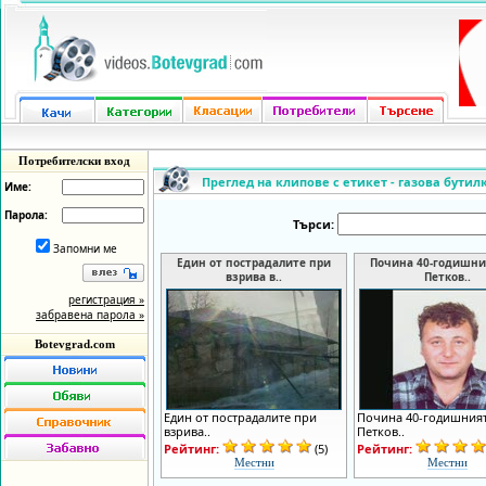
Потребителски вход
Преглед на клипове с етикет - газова бутил
Име:
Парола:
Търси:
Запомни ме
Един от пострадалите при
Почина 40-годишни
взрива в..
Петков..
регистрация »
забравена парола »
Botevgrad.com
Един от пострадалите при
Почина 40-годишния
взрива..
Петков..
Рейтинг:
(5)
Рейтинг:
Местни
Местни