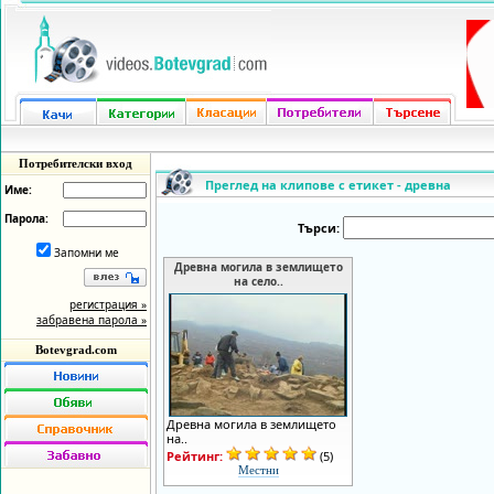
Потребителски вход
Преглед на клипове с етикет - древна
Име:
Парола:
Търси:
Запомни ме
Древна могила в землището
на село..
регистрация »
забравена парола »
Botevgrad.com
Древна могила в землището
на..
Рейтинг:
(5)
Местни