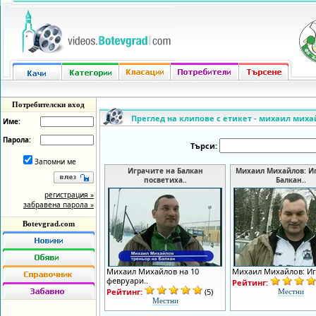
Потребителски вход
Преглед на клипове с етикет - михаил мих
Име:
Парола:
Търси:
Запомни ме
Играчите на Балкан
Михаил Михайлов: Иг
посветиха..
Балкан..
регистрация »
забравена парола »
Botevgrad.com
Михаил Михайлов на 10
Михаил Михайлов: Игр
февруари..
Рейтинг:
Рейтинг:
(5)
Местни
Местни