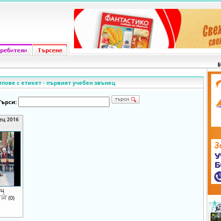
Б
ипове с етикет - първият учебен звънец
Търси:
ец 2016
ец
(0)