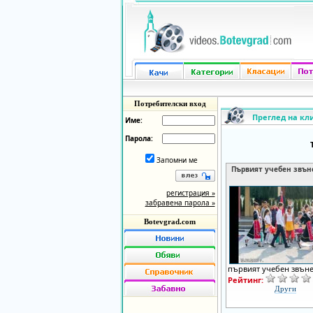
Потребителски вход
Преглед на кл
Име:
Парола:
Запомни ме
Първият учебен звън
регистрация »
забравена парола »
Botevgrad.com
първият учебен звън
Рейтинг:
Други