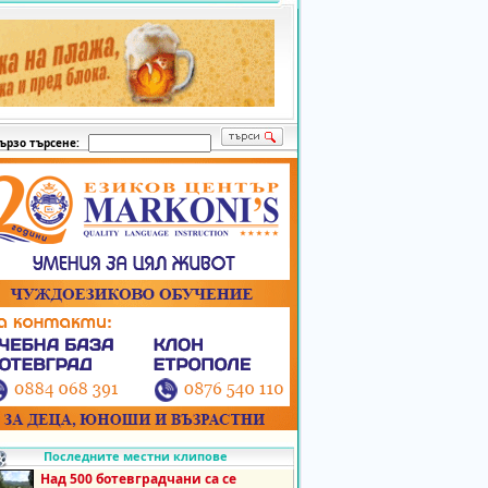
ързо търсене:
Последните местни клипове
Над 500 ботевградчани са се