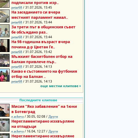
подписали против изр..
/ 31.07.2026, 15:45
petar68
На заседанието си вчера
местният парламент намал..
/ 31.07.2026, 15:44
petar68
За трети път в общинския съвет
бе обсъждано раз..
/ 31.07.2026, 15:44
petar68
На 98-годишна възраст вчера
почина д-р Цветан Ге..
/ 31.07.2026, 15:42
petar68
Мъжкият баскетболен отбор на
Балкан привлече пър..
/ 31.07.2026, 14:13
petar68
Какво е състоянието на футбония
отбор на Балкан ..
/ 31.07.2026, 14:13
petar68
още местни клипове
Последните клипове
Мисия "Яко забавление" на 1юни
в Ботевград
/ 30.05, 02:08 /
e.acheva
Други
Нерегламентирано изхвърляне
на отпадъци
/ 16.04, 12:27 /
e.acheva
Други
Нерегламентирано изхвърляне