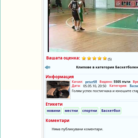
Вашата оценка:
(5)
Клипове в категория Баскетболен
Информация
Качил:
Видяно:
5505 пъти
Вр
petar68
Дата:
05.05.10, 20:50
Категория:
Баск
Голям успех постигнаха и юношите ста
Етикети
новини
местни
спортни
Баскетбол
Коментари
Няма публикувани коментари.