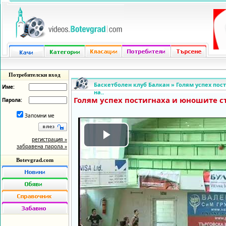
Потребителски вход
Баскетболен клуб Балкан
»
Голям успех пос
Име:
на..
Голям успех постигнаха и юношите с
Парола:
Запомни ме
регистрация »
Play
забравена парола »
Botevgrad.com
Video