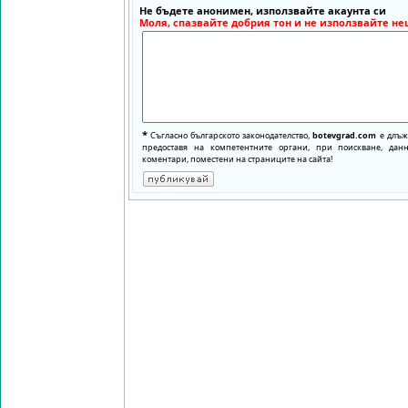
Не бъдете анонимен, използвайте акаунта си
Моля, спазвайте добрия тон и не използвайте не
*
Съгласно българското законодателство,
botevgrad.com
е длъже
предоставя на компетентните органи, при поискване, да
коментари, поместени на страниците на сайта!