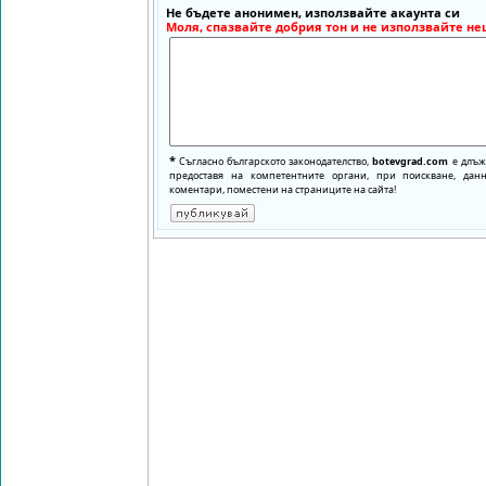
Не бъдете анонимен, използвайте акаунта си
Моля, спазвайте добрия тон и не използвайте не
*
Съгласно българското законодателство,
botevgrad.com
е длъже
предоставя на компетентните органи, при поискване, да
коментари, поместени на страниците на сайта!