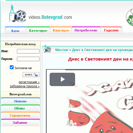
Потребителски вход
Местни
»
Днес е Световният ден на кръвод
Име:
Днес е Световният ден на 
Парола:
Запомни ме
регистрация »
Play
забравена парола »
Botevgrad.com
Video