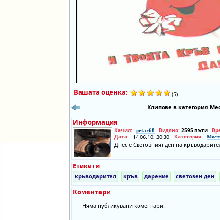
Вашата оценка:
(5)
Клипове в категория Мес
Информация
Качил:
Видяно:
2595 пъти
Вр
petar68
Дата:
14.06.10, 20:30
Категория:
Мест
Днес е Световният ден на кръводарите
Етикети
кръводарител
кръв
дарение
световен ден
Коментари
Няма публикувани коментари.