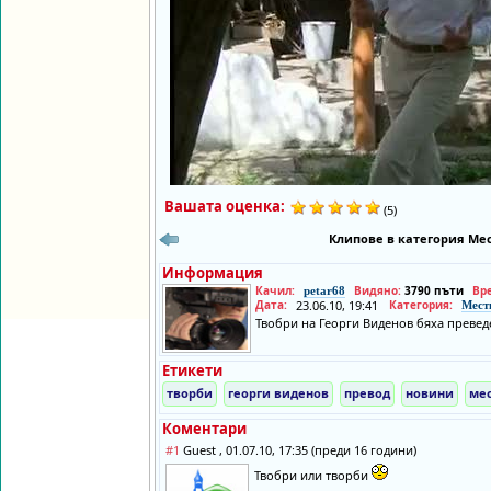
Вашата оценка:
(5)
Клипове в категория Мес
Информация
Качил:
Видяно:
3790 пъти
Вр
petar68
Дата:
23.06.10, 19:41
Категория:
Мест
Твобри на Георги Виденов бяха превед
Етикети
творби
георги виденов
превод
новини
ме
Коментари
#1
Guest , 01.07.10, 17:35 (преди 16 години)
Твобри или творби