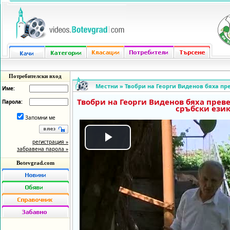
Потребителски вход
Местни
»
Твобри на Георги Виденов бяха пр
Име:
Твобри на Георги Виденов бяха прев
Парола:
сръбски ези
Запомни ме
регистрация »
Play
забравена парола »
Botevgrad.com
Video