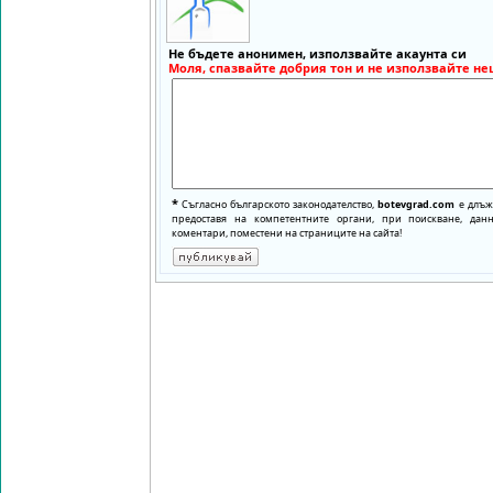
Не бъдете анонимен, използвайте акаунта си
Моля, спазвайте добрия тон и не използвайте не
*
Съгласно българското законодателство,
botevgrad.com
е длъже
предоставя на компетентните органи, при поискване, да
коментари, поместени на страниците на сайта!