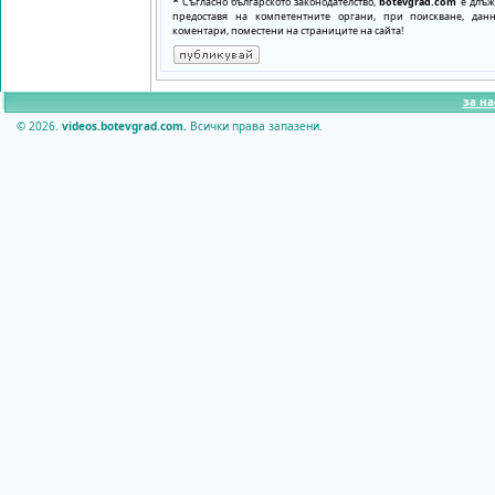
*
Съгласно българското законодателство,
botevgrad.com
е длъже
предоставя на компетентните органи, при поискване, да
коментари, поместени на страниците на сайта!
за на
© 2026.
videos.botevgrad.com.
Всички права запазени.