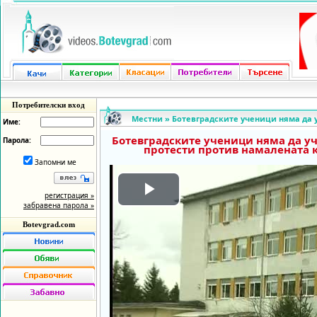
Потребителски вход
Местни
»
Ботевградските ученици няма да у
Име:
Ботевградските ученици няма да уч
Парола:
протести против намалената 
Запомни ме
регистрация »
Play
забравена парола »
Botevgrad.com
Video