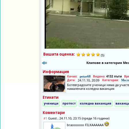
Вашата оценка:
(5)
Клипове в категория Мес
Информация
Качил:
Видяно:
4132 пъти
Вр
petar68
Дата:
24.11.10, 20:09
Категория:
Мест
Ботевградските ученици няма да участ
намалената коледна ваканция
Етикети
ученици
протест
коледна ваканция
ваканц
Коментари
#1
Guest , 24.11.10, 23:15 (преди 16 години)
braoooooo FILKAAAAAA