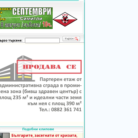
ързо търсене:
Подобни клипове
Българите, засегнати от кризата,