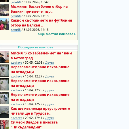
/ 31.07.2026, 15:42
petar68
Мъжкият баскетболен отбор на
Балкан привлече пър..
/ 31.07.2026, 14:13
petar68
Какво е състоянието на футбония
отбор на Балкан ..
/ 31.07.2026, 14:13
petar68
още местни клипове
Последните клипове
Мисия "Яко забавление" на 1юни
в Ботевград
/ 30.05, 02:08 /
e.acheva
Други
Нерегламентирано изхвърляне
на отпадъци
/ 16.04, 12:27 /
e.acheva
Други
Нерегламентирано изхвърляне
на отпадъци
/ 16.04, 12:25 /
e.acheva
Други
Нерегламентирано изхвърляне
на отпадъци
/ 16.04, 12:22 /
e.acheva
Други
Как ще изглежда преустроеното
читалище в Трудове..
/ 20.02, 17:41 /
e.acheva
Други
Симеон Владов в пиесата
"Никъделандия"