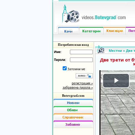
Потребителски вход
Местни
»
Две т
Име:
Две трети от 
Парола:
Запомни ме
регистрация »
Play
забравена парола »
Botevgrad.com
Vide