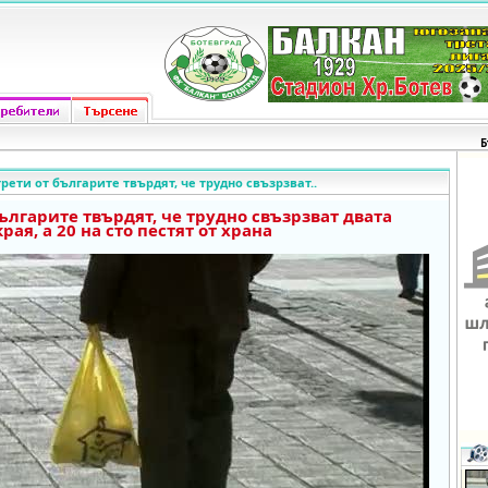
Б
рети от българите твърдят, че трудно свъзрзват..
българите твърдят, че трудно свъзрзват двата
края, а 20 на сто пестят от храна
o