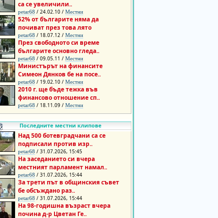
са се увеличили..
/ 24.02.10 /
petar68
Местни
52% от българите няма да
почиват през това лято
/ 18.07.12 /
petar68
Местни
През свободното си време
българите основно гледа..
/ 09.05.11 /
petar68
Местни
Министърът на финансите
Симеон Дянков бе на посе..
/ 19.02.10 /
petar68
Местни
2010 г. ще бъде тежка във
финансово отношение сп..
/ 18.11.09 /
petar68
Местни
Последните местни клипове
Над 500 ботевградчани са се
подписали против изр..
/ 31.07.2026, 15:45
petar68
На заседанието си вчера
местният парламент намал..
/ 31.07.2026, 15:44
petar68
За трети път в общинския съвет
бе обсъждано раз..
/ 31.07.2026, 15:44
petar68
На 98-годишна възраст вчера
почина д-р Цветан Ге..