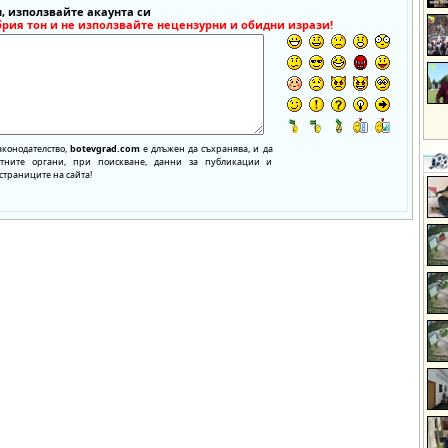
, използвайте акаунта си
брия тон и не използвайте нецензурни и обидни изрази!
аконодателство,
botevgrad.com
е длъжен да съхранява, и да
нтните органи, при поискване, данни за публикации и
страниците на сайта!