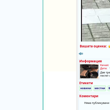
Вашата оценка:
Информация
Качил:
Дата:
Две тре
пестят 
Етикети
новини
местни
Коментари
Няма публикувани 