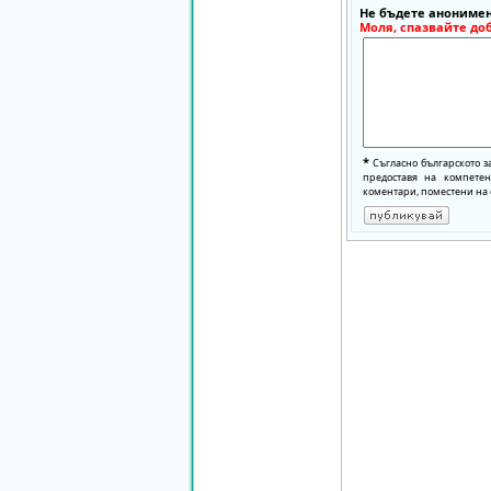
Не бъдете анонимен
Моля, спазвайте до
*
Съгласно българското з
предоставя на компете
коментари, поместени на 