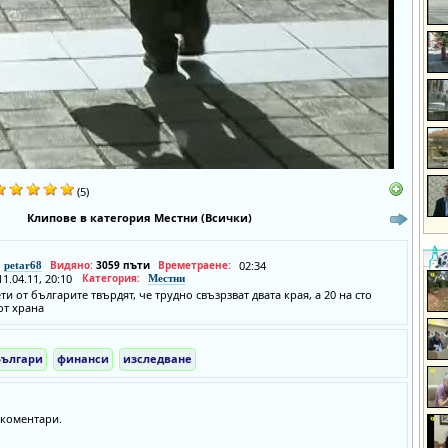
(5)
Клипове в категория Местни (Всички)
Видяно:
3059 пъти
Времетраене:
02:34
petar68
11.04.11, 20:10
Категория:
Местни
ти от българите твърдят, че трудно свъзрзват двата края, а 20 на сто
от храна
Българи
финанси
изследване
коментари.