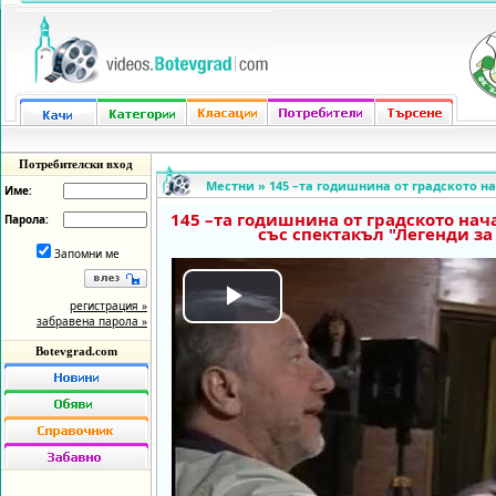
Потребителски вход
Местни
»
145 –та годишнина от градското н
Име:
145 –та годишнина от градското нач
Парола:
със спектакъл "Легенди за
Запомни ме
регистрация »
Play
забравена парола »
Botevgrad.com
Video