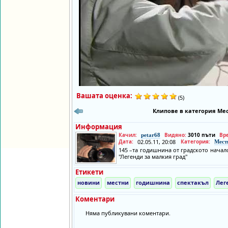
Вашата оценка:
(5)
Клипове в категория Мес
Информация
Качил:
Видяно:
3010 пъти
Вр
petar68
Дата:
02.05.11, 20:08
Категория:
Мест
145 –та годишнина от градското начал
"Легенди за малкия град"
Етикети
новини
местни
годишнина
спектакъл
Лег
Коментари
Няма публикувани коментари.