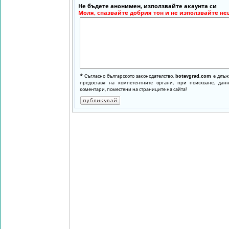
Не бъдете анонимен, използвайте акаунта си
Моля, спазвайте добрия тон и не използвайте не
*
Съгласно българското законодателство,
botevgrad.com
е длъже
предоставя на компетентните органи, при поискване, да
коментари, поместени на страниците на сайта!