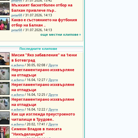
/ 31.07.2026, 15:42
petar68
Мъжкият баскетболен отбор на
Балкан привлече пър..
/ 31.07.2026, 14:13
petar68
Какво е състоянието на футбония
отбор на Балкан ..
/ 31.07.2026, 14:13
petar68
още местни клипове
Последните клипове
Мисия "Яко забавление" на 1юни
в Ботевград
/ 30.05, 02:08 /
e.acheva
Други
Нерегламентирано изхвърляне
на отпадъци
/ 16.04, 12:27 /
e.acheva
Други
Нерегламентирано изхвърляне
на отпадъци
/ 16.04, 12:25 /
e.acheva
Други
Нерегламентирано изхвърляне
на отпадъци
/ 16.04, 12:22 /
e.acheva
Други
Как ще изглежда преустроеното
читалище в Трудове..
/ 20.02, 17:41 /
e.acheva
Други
Симеон Владов в пиесата
"Никъделандия"