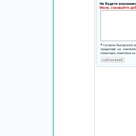
Не бъдете анонимен
Моля, спазвайте до
*
Съгласно българското з
предоставя на компете
коментари, поместени на 