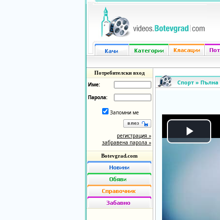
Потребителски вход
Спорт
»
Пълна
Име:
Парола:
Запомни ме
регистрация »
Play
забравена парола »
Botevgrad.com
Vide