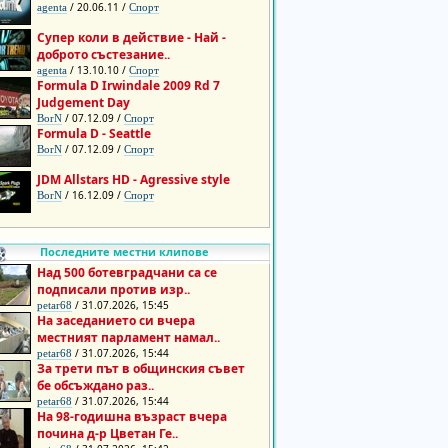
/ 20.06.11 /
agenta
Спорт
Супер коли в действие - Най -
доброто състезание..
/ 13.10.10 /
agenta
Спорт
Formula D Irwindale 2009 Rd 7
Judgement Day
/ 07.12.09 /
BorN
Спорт
Formula D - Seattle
/ 07.12.09 /
BorN
Спорт
JDM Allstars HD - Agressive style
/ 16.12.09 /
BorN
Спорт
Последните местни клипове
Над 500 ботевградчани са се
подписали против изр..
/ 31.07.2026, 15:45
petar68
На заседанието си вчера
местният парламент намал..
/ 31.07.2026, 15:44
petar68
За трети път в общинския съвет
бе обсъждано раз..
/ 31.07.2026, 15:44
petar68
На 98-годишна възраст вчера
почина д-р Цветан Ге..