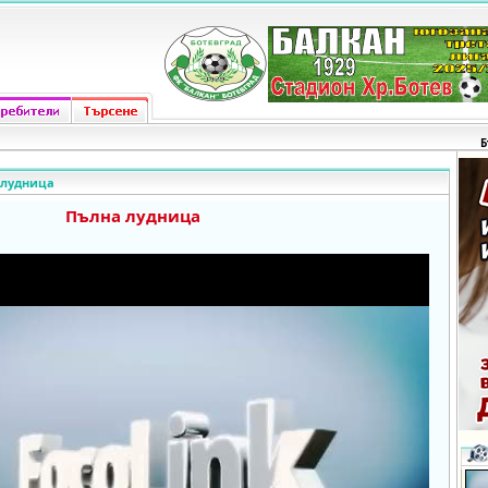
Б
 лудница
Пълна лудница
o