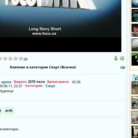
(0)
Клипове в категория Спорт (Всички)
Видяно:
2570 пъти
Времетраене:
02:36
agenta
20.06.11, 22:27
Категория:
Спорт
лудница
i
drift
коментари.