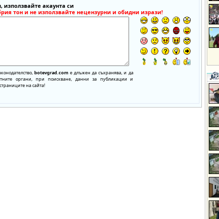
, използвайте акаунта си
брия тон и не използвайте нецензурни и обидни изрази!
аконодателство,
botevgrad.com
е длъжен да съхранява, и да
нтните органи, при поискване, данни за публикации и
страниците на сайта!