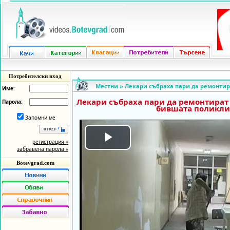
Потребителски вход
Местни
»
Лекари събраха пари да ремонтир
Име:
Лекари събраха пари да ремонтират 
Парола:
бившата поликли
Запомни ме
регистрация »
Play
забравена парола »
Botevgrad.com
Video