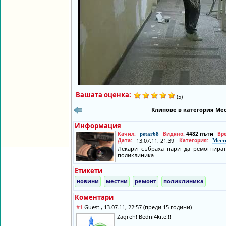
Вашата оценка:
(5)
Клипове в категория Мес
Информация
Качил:
Видяно:
4482 пъти
Вр
petar68
Дата:
13.07.11, 21:39
Категория:
Мест
Лекари събраха пари да ремонтират
поликлиника
Етикети
новини
местни
ремонт
поликлиника
Коментари
#1
Guest , 13.07.11, 22:57 (преди 15 години)
Zagreh! Bedni4kite!!!