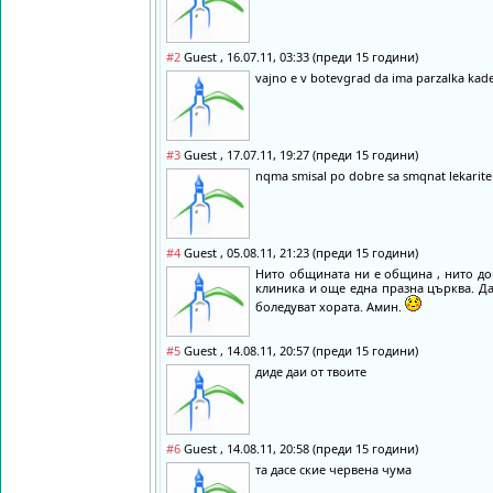
#2
Guest , 16.07.11, 03:33 (преди 15 години)
vajno e v botevgrad da ima parzalka kade
#3
Guest , 17.07.11, 19:27 (преди 15 години)
nqma smisal po dobre sa smqnat lekarite 
#4
Guest , 05.08.11, 21:23 (преди 15 години)
Нито общината ни е община , нито док
клиника и още една празна църква. Да 
боледуват хората. Амин.
#5
Guest , 14.08.11, 20:57 (преди 15 години)
диде даи от твоите
#6
Guest , 14.08.11, 20:58 (преди 15 години)
та дасе ские червена чума