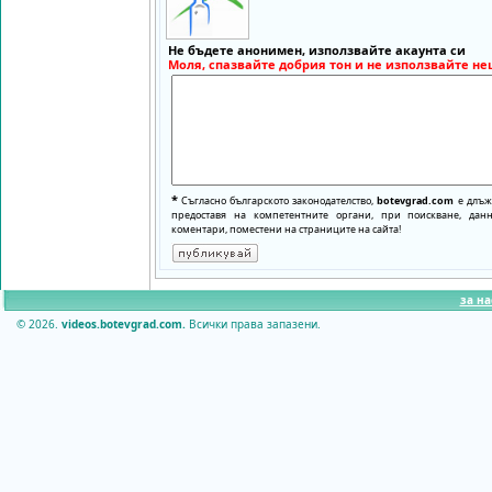
Не бъдете анонимен, използвайте акаунта си
Моля, спазвайте добрия тон и не използвайте не
*
Съгласно българското законодателство,
botevgrad.com
е длъже
предоставя на компетентните органи, при поискване, да
коментари, поместени на страниците на сайта!
за на
© 2026.
videos.botevgrad.com.
Всички права запазени.