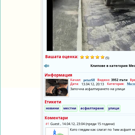
Вашата оценка:
(5)
Клипове в категория Мес
Информация
Качил:
Видяно:
3952 пъти
Вр
petar68
Дата:
13.04.12, 20:13
Категория:
Мест
Започна асфалтирането на улици
Етикети
новини
местни
асфалтиране
улици
Коментари
#1
Guest , 14.04.12, 23:04 (преди 15 години)
Като гледам как слагат по 1мм асфалт н