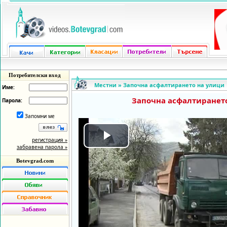
Потребителски вход
Местни
»
Започна асфалтирането на улици
Име:
Започна асфалтиранет
Парола:
Запомни ме
регистрация »
Play
забравена парола »
Botevgrad.com
Video