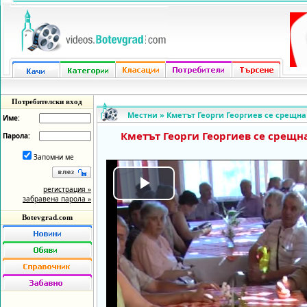
Потребителски вход
Местни
»
Кметът Георги Георгиев се срещна
Име:
Кметът Георги Георгиев се срещн
Парола:
Запомни ме
регистрация »
Play
забравена парола »
Botevgrad.com
Video