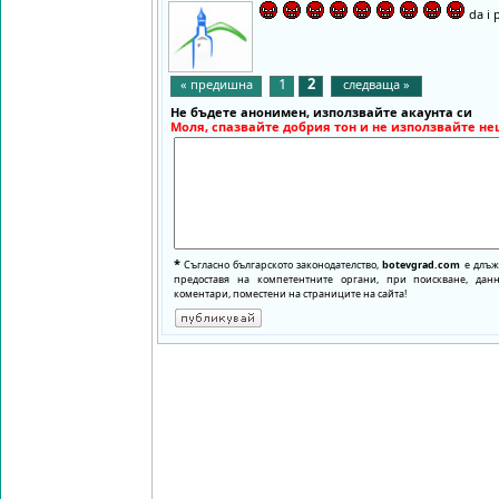
da i 
1
2
« предишна
следваща »
Не бъдете анонимен, използвайте акаунта си
Моля, спазвайте добрия тон и не използвайте не
*
Съгласно българското законодателство,
botevgrad.com
е длъже
предоставя на компетентните органи, при поискване, да
коментари, поместени на страниците на сайта!