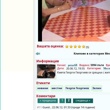
Вашата оценка:
(5)
Клипове в категория Мес
Информация
Качил:
Видяно:
5994 пъти
Вр
petar68
Дата:
20.06.12, 19:55
Категория:
Мест
Кмета Георги Георгиев се срещна с жит
Етикети
новини
местни
Георги Георгиев
Зелин
Коментари
1
2
« предишна
следваща »
#11
Guest , 22.06.12, 01:33 (преди 14 години)