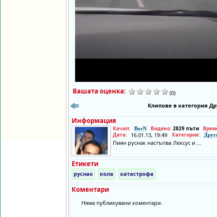
Вашата оценка:
(0)
Клипове в категория Др
Информация
Качил:
Видяно:
2829 пъти
Врем
BorN
Дата:
16.01.13, 19:49
Категория:
Друг
Пиян руснак настъпва Лексус и ...
Етикети
руснак
кола
катастрофа
Коментари
Няма публикувани коментари.