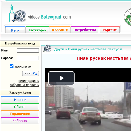
Потребителски вход
Други
»
Пиян руснак настъпва Лексус и ...
Име:
Пиян руснак настъпва Ле
Парола:
Запомни ме
регистрация »
Play
забравена парола »
Botevgrad.com
Video