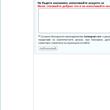
Не бъдете анонимен, използвайте акаунта си
Моля, спазвайте добрия тон и не използвайте не
*
Съгласно българското законодателство,
botevgrad.com
е длъже
предоставя на компетентните органи, при поискване, да
коментари, поместени на страниците на сайта!