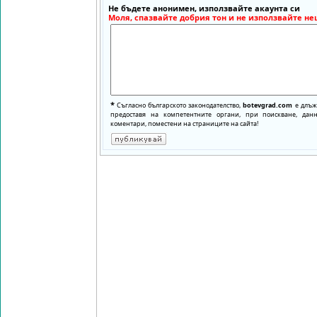
Не бъдете анонимен, използвайте акаунта си
Моля, спазвайте добрия тон и не използвайте не
*
Съгласно българското законодателство,
botevgrad.com
е длъже
предоставя на компетентните органи, при поискване, да
коментари, поместени на страниците на сайта!