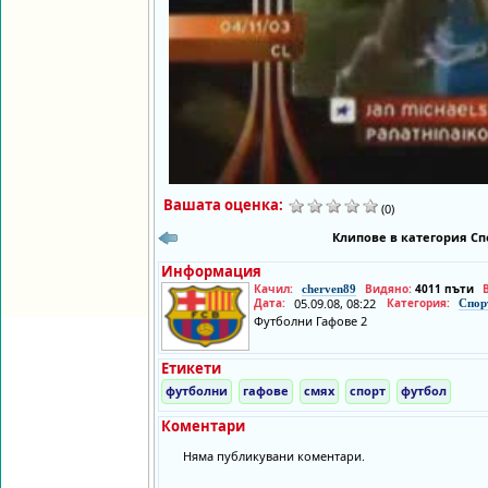
Вашата оценка:
(0)
Клипове в категория Сп
Информация
Качил:
Видяно:
4011 пъти
cherven89
Дата:
05.09.08, 08:22
Категория:
Спор
Футболни Гафове 2
Етикети
футболни
гафове
смях
спорт
футбол
Коментари
Няма публикувани коментари.