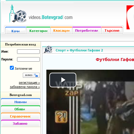
Потребителски вход
Спорт
»
Футболни Гафове 2
Име:
Футболни Гафов
Парола:
Запомни ме
регистрация »
Play
забравена парола »
Botevgrad.com
Video