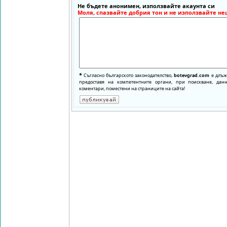
Не бъдете анонимен, използвайте акаунта си
Моля, спазвайте добрия тон и не използвайте не
*
Съгласно българското законодателство,
botevgrad.com
е длъже
предоставя на компетентните органи, при поискване, да
коментари, поместени на страниците на сайта!