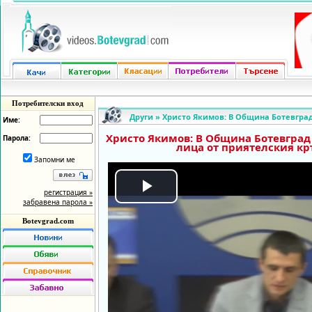
Потребителски вход
Други
»
Христо Якимов: В Община Ботевград
Име:
Христо Якимов: В Община Ботевград 
Парола:
лица от приятелския кр
Запомни ме
регистрация »
Play
забравена парола »
Botevgrad.com
Video