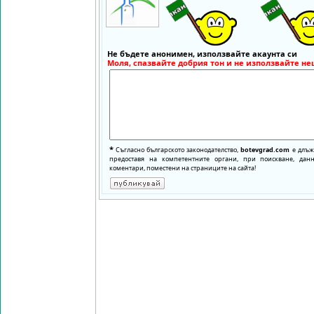
Не бъдете анонимен, използвайте акаунта си
Моля, спазвайте добрия тон и не използвайте не
*
Съгласно българското законодателство,
botevgrad.com
е длъже
предоставя на компетентните органи, при поискване, да
коментари, поместени на страниците на сайта!