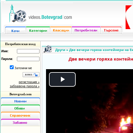
Потребителски вход
Други
»
Две вечери горяха контейнери на Е
Име:
Две вечери горяха контейн
Парола:
Запомни ме
регистрация »
Play
забравена парола »
Botevgrad.com
Video