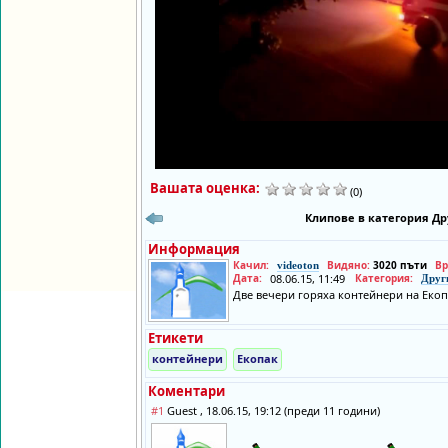
Вашата оценка:
(0)
Клипове в категория Др
Информация
Качил:
Видяно:
3020 пъти
Вр
videoton
Дата:
08.06.15, 11:49
Категория:
Друг
Две вечери горяха контейнери на Еко
Етикети
контейнери
Екопак
Коментари
#1
Guest , 18.06.15, 19:12 (преди 11 години)