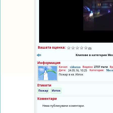
Вашата оценка:
(0)
Клипове в категория Мес
Информация
Качил:
Видяно:
2737 пъти
Вр
videoton
Дата:
24.05.16, 10:25
Категория:
Мест
Пожар в кв. Изток
Етикети
Пожар
Изток
Коментари
Няма публикувани коментари.