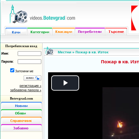
Потребителски вход
Местни
»
Пожар в кв. Изток
Име:
Пожар в кв. Из
Парола:
Запомни ме
регистрация »
Play
забравена парола »
Botevgrad.com
Video