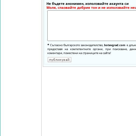
Не бъдете анонимен, използвайте акаунта си
Моля, спазвайте добрия тон и не използвайте не
*
Съгласно българското законодателство,
botevgrad.com
е длъже
предоставя на компетентните органи, при поискване, да
коментари, поместени на страниците на сайта!