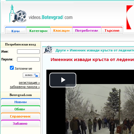
Потребителски вход
Други
»
Именник извади кръста от ледените
Име:
Именник извади кръста от леденит
Парола:
Запомни ме
регистрация »
Play
забравена парола »
Botevgrad.com
Video