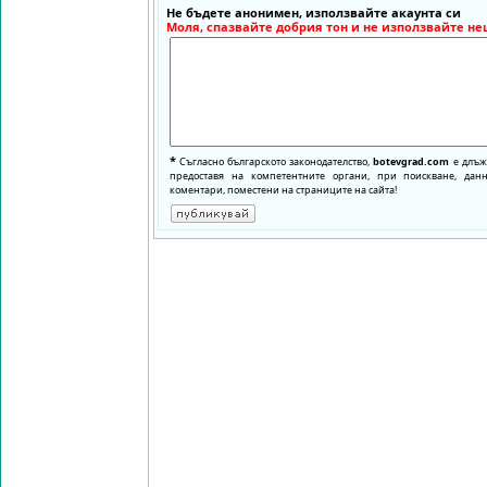
Не бъдете анонимен, използвайте акаунта си
Моля, спазвайте добрия тон и не използвайте не
*
Съгласно българското законодателство,
botevgrad.com
е длъже
предоставя на компетентните органи, при поискване, да
коментари, поместени на страниците на сайта!