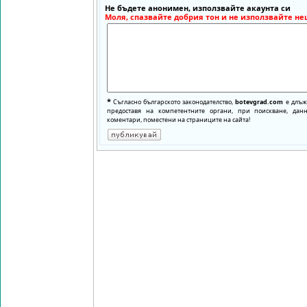
Не бъдете анонимен, използвайте акаунта си
Моля, спазвайте добрия тон и не използвайте не
*
Съгласно българското законодателство,
botevgrad.com
е длъже
предоставя на компетентните органи, при поискване, да
коментари, поместени на страниците на сайта!