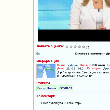
Вашата оценка:
(0)
Клипове в категория Др
Информация
Качил:
Видяно:
6302 пъти
Вр
videoton
Дата:
29.10.21, 08:01
Категория:
Друг
Д-р Петър Чипев: Сатурация и кръвно 
в първите дни с COVID-19
Етикети
Петър Чипев
COVID-19
Коментари
Няма публикувани коментари.