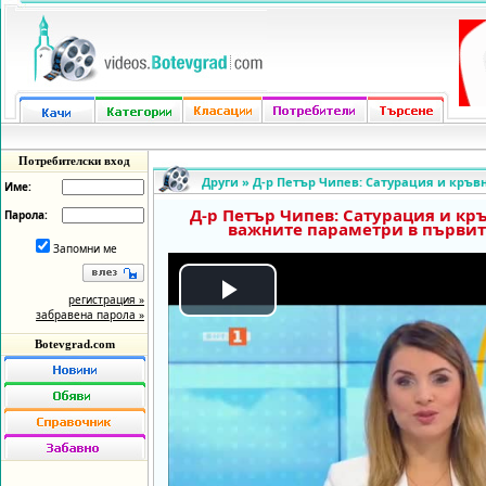
Потребителски вход
Други
»
Д-р Петър Чипев: Сатурация и кръвн
Име:
Д-р Петър Чипев: Сатурация и кръ
Парола:
важните параметри в първите
Запомни ме
регистрация »
Play
забравена парола »
Botevgrad.com
Video