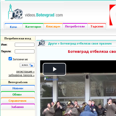
Потребителски вход
Други
»
Ботевград отбеляза своя празник
Име:
Ботевград отбеляза св
Парола:
Запомни ме
регистрация »
Play
забравена парола »
Botevgrad.com
Video