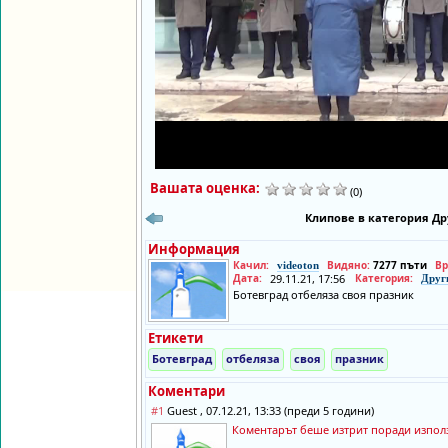
Вашата оценка:
(0)
Клипове в категория Др
Информация
Качил:
Видяно:
7277 пъти
Вр
videoton
Дата:
29.11.21, 17:56
Категория:
Друг
Ботевград отбеляза своя празник
Етикети
Ботевград
отбеляза
своя
празник
Коментари
#1
Guest , 07.12.21, 13:33 (преди 5 години)
Коментарът беше изтрит поради използ