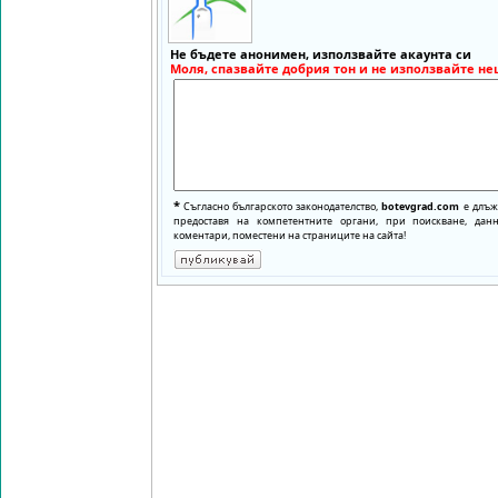
Не бъдете анонимен, използвайте акаунта си
Моля, спазвайте добрия тон и не използвайте не
*
Съгласно българското законодателство,
botevgrad.com
е длъже
предоставя на компетентните органи, при поискване, да
коментари, поместени на страниците на сайта!