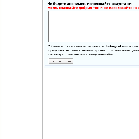
Не бъдете анонимен, използвайте акаунта си
Моля, спазвайте добрия тон и не използвайте не
*
Съгласно българското законодателство,
botevgrad.com
е длъже
предоставя на компетентните органи, при поискване, да
коментари, поместени на страниците на сайта!