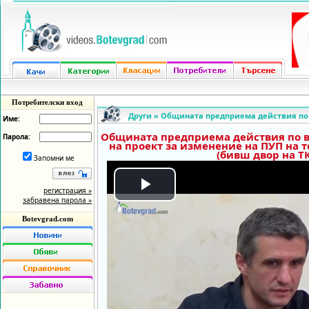
Потребителски вход
Други
»
Общината предприема действия по 
Име:
Общината предприема действия по в
Парола:
на проект за изменение на ПУП на 
(бивш двор на Т
Запомни ме
регистрация »
Play
забравена парола »
Botevgrad.com
Video