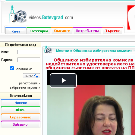
Потребителски вход
Местни
»
Общинска избирателна комисия – 
Име:
Общинска избирателна комисия –
Парола:
недействително удостоверението на 
общински съветник от квотата на ПП
Запомни ме
регистрация »
Play
забравена парола »
Botevgrad.com
Video