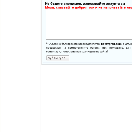
Не бъдете анонимен, използвайте акаунта си
Моля, спазвайте добрия тон и не използвайте не
*
Съгласно българското законодателство,
botevgrad.com
е длъже
предоставя на компетентните органи, при поискване, да
коментари, поместени на страниците на сайта!