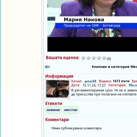
Вашата оценка:
(0)
Клипове в категория Мес
Информация
Качил:
Видяно:
1613 пъти
Вр
petar68
Дата:
15.11.23, 17:27
Категория:
Мест
В регламентирания срок тя не е зав
да присъства при полагане на клетвата
Етикети
новини
местни
Коментари
Няма публикувани коментари.