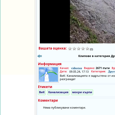
Вашата оценка:
(0)
Клипове в категория Др
Информация
Качил:
Видяно:
2671 пъти
Вр
videoton
Дата:
09.05.24, 17:13
Категория:
Друг
ВиК: Канализацията е задръстена от и
разграждат
Етикети
ВиК
Канализация
мокри кърпи
Коментари
Няма публикувани коментари.