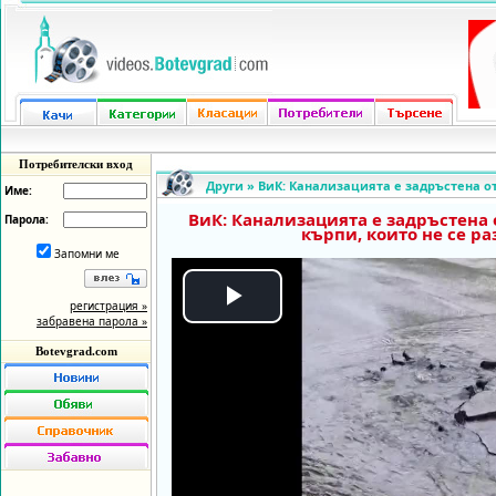
Потребителски вход
Други
»
ВиК: Канализацията е задръстена о
Име:
ВиК: Канализацията е задръстена
Парола:
кърпи, които не се р
Запомни ме
регистрация »
Play
забравена парола »
Botevgrad.com
Video