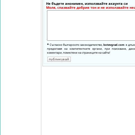
Не бъдете анонимен, използвайте акаунта си
Моля, спазвайте добрия тон и не използвайте не
*
Съгласно българското законодателство,
botevgrad.com
е длъже
предоставя на компетентните органи, при поискване, да
коментари, поместени на страниците на сайта!