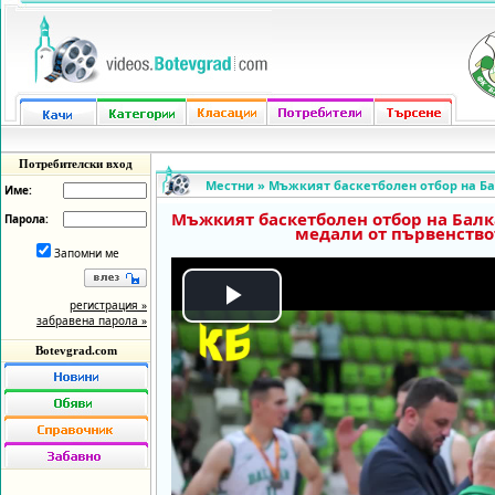
Потребителски вход
Местни
»
Мъжкият баскетболен отбор на Ба
Име:
Мъжкият баскетболен отбор на Бал
Парола:
медали от първенство
Запомни ме
регистрация »
Play
забравена парола »
Botevgrad.com
Video