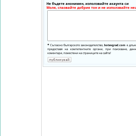
Не бъдете анонимен, използвайте акаунта си
Моля, спазвайте добрия тон и не използвайте не
*
Съгласно българското законодателство,
botevgrad.com
е длъже
предоставя на компетентните органи, при поискване, да
коментари, поместени на страниците на сайта!