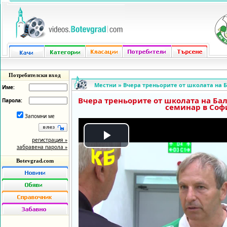
Потребителски вход
Местни
»
Вчера треньорите от школата на Б
Име:
Вчера треньорите от школата на Бал
Парола:
семинар в Соф
Запомни ме
регистрация »
Play
забравена парола »
Botevgrad.com
Video