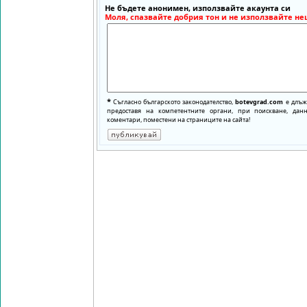
Не бъдете анонимен, използвайте акаунта си
Моля, спазвайте добрия тон и не използвайте не
*
Съгласно българското законодателство,
botevgrad.com
е длъже
предоставя на компетентните органи, при поискване, да
коментари, поместени на страниците на сайта!