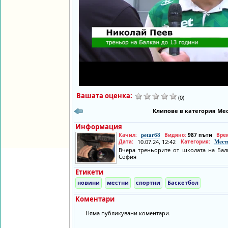
Вашата оценка:
(0)
Клипове в категория Мес
Информация
Качил:
Видяно:
987 пъти
Вре
petar68
Дата:
10.07.24, 12:42
Категория:
Мест
Вчера треньорите от школата на Бал
София
Етикети
новини
местни
спортни
Баскетбол
Коментари
Няма публикувани коментари.