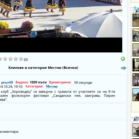
(0)
Клипове в категория Местни (Всички)
Видяно:
1009 пъти
Времетраене:
59 секунди
petar68
14.10.24, 19:10
Категория:
Местни
 клуб „Хороводец“ се завърна с грамота от участието си на 9-ти
нален фолклорен фестивал „Сандански пее, заиграва, Пирин
ява“.
коментари.