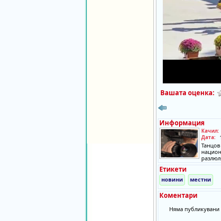
Вашата оценка:
Информация
Качил:
Дата:
Танцов
нацио
разлюл
Етикети
новини
местни
Коментари
Няма публикувани 