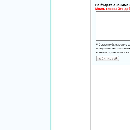
Не бъдете анонимен
Моля, спазвайте до
*
Съгласно българското з
предоставя на компете
коментари, поместени на 