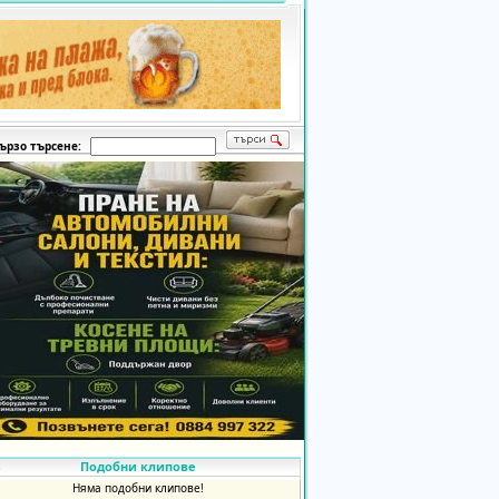
ързо търсене:
Подобни клипове
Няма подобни клипове!