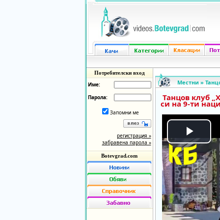
Потребителски вход
Местни
»
Танцо
Име:
Танцов клуб „Х
Парола:
си на 9-ти на
Запомни ме
регистрация »
Play
забравена парола »
Botevgrad.com
Vide