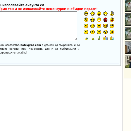
, използвайте акаунта си
брия тон и не използвайте нецензурни и обидни изрази!
аконодателство,
botevgrad.com
е длъжен да съхранява, и да
нтните органи, при поискване, данни за публикации и
страниците на сайта!