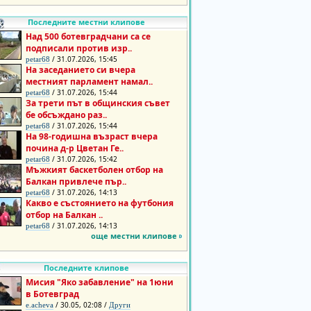
Последните местни клипове
Над 500 ботевградчани са се
подписали против изр..
/ 31.07.2026, 15:45
petar68
На заседанието си вчера
местният парламент намал..
/ 31.07.2026, 15:44
petar68
За трети път в общинския съвет
бе обсъждано раз..
/ 31.07.2026, 15:44
petar68
На 98-годишна възраст вчера
почина д-р Цветан Ге..
/ 31.07.2026, 15:42
petar68
Мъжкият баскетболен отбор на
Балкан привлече пър..
/ 31.07.2026, 14:13
petar68
Какво е състоянието на футбония
отбор на Балкан ..
/ 31.07.2026, 14:13
petar68
още местни клипове
Последните клипове
Мисия "Яко забавление" на 1юни
в Ботевград
/ 30.05, 02:08 /
e.acheva
Други