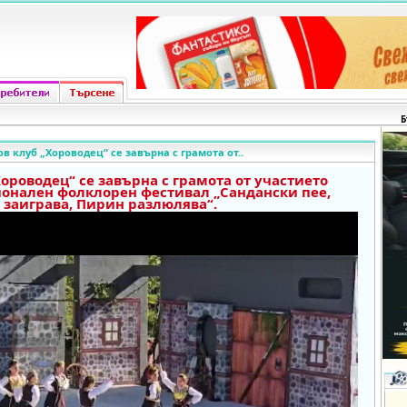
Б
в клуб „Хороводец“ се завърна с грамота от..
ороводец“ се завърна с грамота от участието
ционален фолклорен фестивал „Сандански пее,
заиграва, Пирин разлюлява“.
o