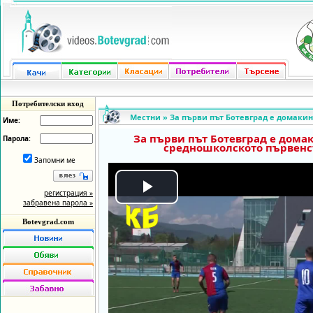
Потребителски вход
Местни
»
За първи път Ботевград е домакин
Име:
За първи път Ботевград е дома
Парола:
средношколското първенс
Запомни ме
регистрация »
Play
забравена парола »
Botevgrad.com
Video