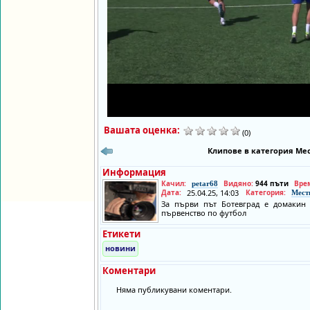
Вашата оценка:
(0)
Клипове в категория Мес
Информация
Качил:
Видяно:
944 пъти
Вре
petar68
Дата:
25.04.25, 14:03
Категория:
Мест
За първи път Ботевград е домакин
първенство по футбол
Етикети
новини
Коментари
Няма публикувани коментари.