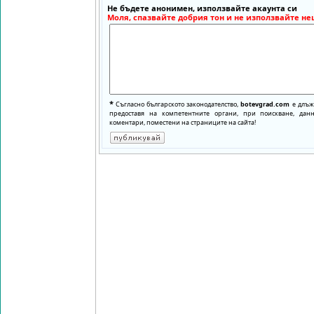
Не бъдете анонимен, използвайте акаунта си
Моля, спазвайте добрия тон и не използвайте не
*
Съгласно българското законодателство,
botevgrad.com
е длъже
предоставя на компетентните органи, при поискване, да
коментари, поместени на страниците на сайта!