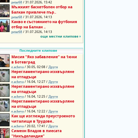
/ 31.07.2026, 15:42
petar68
Мъжкият баскетболен отбор на
Балкан привлече пър..
/ 31.07.2026, 14:13
petar68
Какво е състоянието на футбония
отбор на Балкан ..
/ 31.07.2026, 14:13
petar68
още местни клипове
Последните клипове
Мисия "Яко забавление" на 1юни
в Ботевград
/ 30.05, 02:08 /
e.acheva
Други
Нерегламентирано изхвърляне
на отпадъци
/ 16.04, 12:27 /
e.acheva
Други
Нерегламентирано изхвърляне
на отпадъци
/ 16.04, 12:25 /
e.acheva
Други
Нерегламентирано изхвърляне
на отпадъци
/ 16.04, 12:22 /
e.acheva
Други
Как ще изглежда преустроеното
читалище в Трудове..
/ 20.02, 17:41 /
e.acheva
Други
Симеон Владов в пиесата
"Никъделандия"