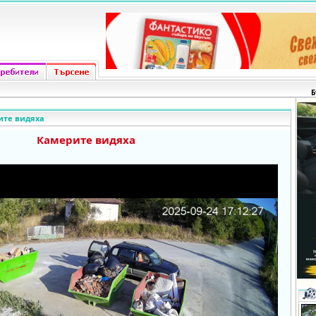
Б
ите видяха
Камерите видяха
o