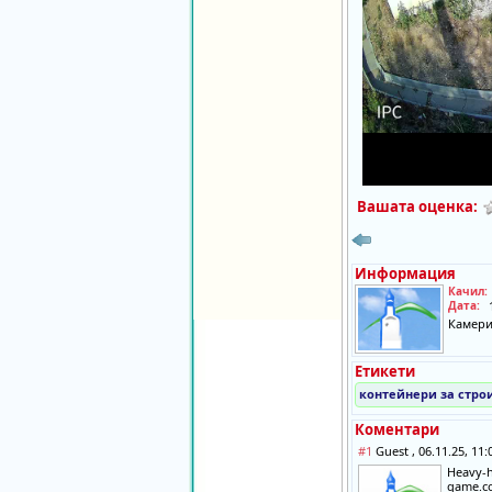
Вашата оценка:
Информация
Качил:
Дата:
Камери
Етикети
контейнери за стро
Коментари
#1
Guest , 06.11.25, 11
Heavy-h
game.c