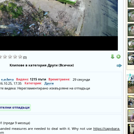
(0)
Клипове в категория Други (Всички)
Видяно:
1215 пъти
Времетраене:
29 секунди
e.acheva
16.10.25, 17:35
Категория:
Други
те видяха: Нерегламентирано изхвърляне на отпадъци
ителни отпадъци
:01 (преди 9 месеца)
anded measures are needed to deal with it. Why not use
https://capybara-
om