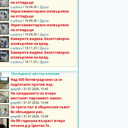
на отпадъци
/ 16.04.26 /
e.acheva
Други
Нерегламентирано изхвърляне
на отпадъци
/ 16.04.26 /
e.acheva
Други
Нерегламентирано изхвърляне
на отпадъци
/ 16.04.26 /
e.acheva
Други
Камерите видяха: Безотговорно
изхвърляне на вред..
/ 18.11.25 /
e.acheva
Други
Камерите видяха: Безотговорно
изхвърляне на вред..
/ 18.11.25 /
e.acheva
Други
Последните местни клипове
Над 500 ботевградчани са се
подписали против изр..
/ 31.07.2026, 15:45
petar68
На заседанието си вчера
местният парламент намал..
/ 31.07.2026, 15:44
petar68
За трети път в общинския съвет
бе обсъждано раз..
/ 31.07.2026, 15:44
petar68
На 98-годишна възраст вчера
почина д-р Цветан Ге..