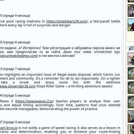
:25 (преди 9 месеца)
ence pure racing madness in
https://smashkarts76.com/,
a fast-paced battle
ere every lap is full of surprises and danger.
:05 (преди 8 месеца)
те видяха', а? Интересно! Тази регистрация и забравена парола малко ме
ха, ама предполагам са за сайта. Дали пък няма unmatched ego
/playunmatchedego.com/
в тия местни клипове?
:16 (преди 7 месеца)
eo highlights an important issue of illegal waste disposal, which harms our
ment and community. It's a reminder for all to act responsibly. On a lighter
 take a break and enjoy some fun with the addictive
/www.sloperider3d.com
Slope Rider Game —a thrilling adventure awaits!
:04 (преди 5 месеца)
Waves 2 (
https://spacewaves-2.io)
teaches players to analyze their own
ns and adjust timing accordingly. Over time, patterns that once seemed
ble become manageable, demonstrating the power of practice.
:47 (преди 4 месеца)
kart-bros.io
is not solely a game of speed racing; it also serves as a lesson in
erance and determination, enabling you to enhance your route-finding