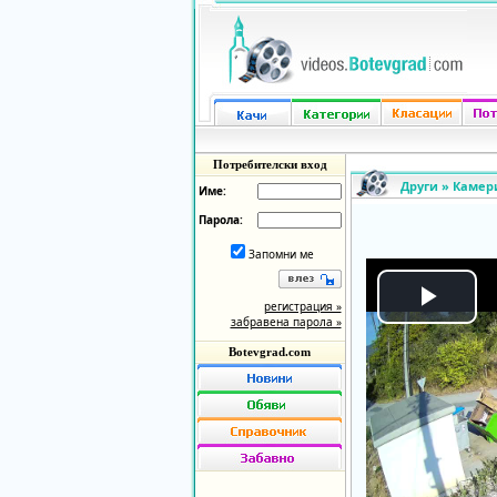
Потребителски вход
Други
»
Камер
Име:
Парола:
Запомни ме
регистрация »
Play
забравена парола »
Botevgrad.com
Vide