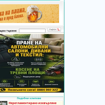
ързо търсене:
Подобни клипове
Нерегламентирано изхвърляне