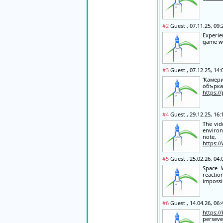
#2
Guest , 07.11.25, 09
Experi
game wh
#3
Guest , 07.12.25, 14
'Камери
обърка
https:/
#4
Guest , 29.12.25, 16
The vid
environ
note,
https:/
#5
Guest , 25.02.26, 04
Space 
reactio
impossi
#6
Guest , 14.04.26, 06
https://
persev