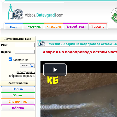
Потребителски вход
Местни
»
Авария на водопровода остави част
Име:
Авария на водопровода остави част
Парола:
Запомни ме
регистрация »
Play
забравена парола »
Botevgrad.com
Video