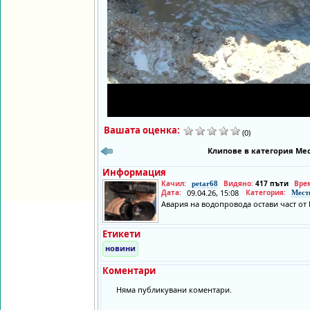
Вашата оценка:
(0)
Клипове в категория Мес
Информация
Качил:
Видяно:
417 пъти
Вре
petar68
Дата:
09.04.26, 15:08
Категория:
Мест
Авария на водопровода остави част от 
Етикети
новини
Коментари
Няма публикувани коментари.