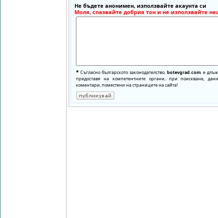
Не бъдете анонимен, използвайте акаунта си
Моля, спазвайте добрия тон и не използвайте не
*
Съгласно българското законодателство,
botevgrad.com
е длъже
предоставя на компетентните органи, при поискване, да
коментари, поместени на страниците на сайта!