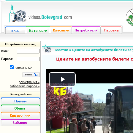
Потребителски вход
Местни
»
Цените на автобусните билети се 
Име:
Цените на автобусните билети с
Парола:
Запомни ме
регистрация »
Play
забравена парола »
Botevgrad.com
Video