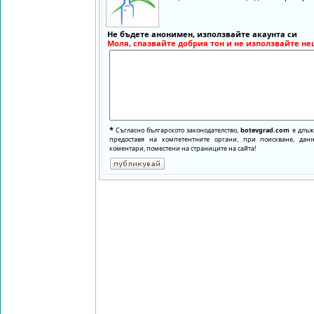
Не бъдете анонимен, използвайте акаунта си
Моля, спазвайте добрия тон и не използвайте не
*
Съгласно българското законодателство,
botevgrad.com
е длъже
предоставя на компетентните органи, при поискване, да
коментари, поместени на страниците на сайта!