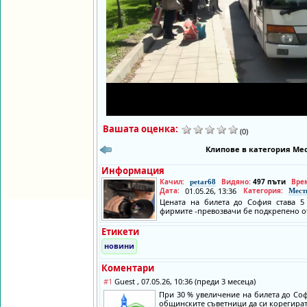
Вашата оценка:
(0)
Клипове в категория Мес
Информация
Качил:
Видяно:
497 пъти
Вре
petar68
Дата:
01.05.26, 13:36
Категория:
Мест
Цената на билета до София става 5
фирмите -превозвачи бе подкрепено о
Етикети
новини
Коментари
#1
Guest , 07.05.26, 10:36 (преди 3 месеца)
При 30 % увеличение на билета до Софи
общинските съветници да си корегират