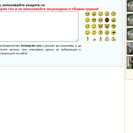
, използвайте акаунта си
брия тон и не използвайте нецензурни и обидни изрази!
аконодателство,
botevgrad.com
е длъжен да съхранява, и да
нтните органи, при поискване, данни за публикации и
страниците на сайта!