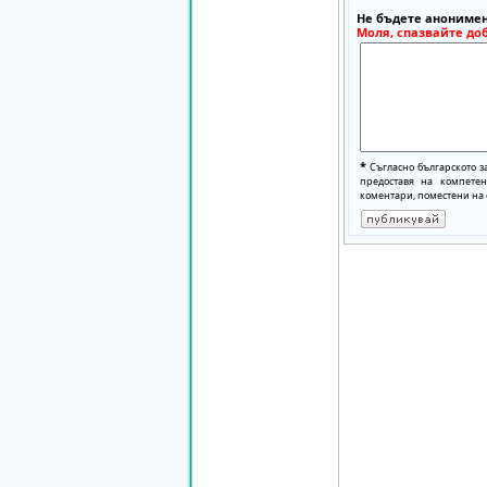
Не бъдете анонимен
Моля, спазвайте до
*
Съгласно българското з
предоставя на компете
коментари, поместени на 