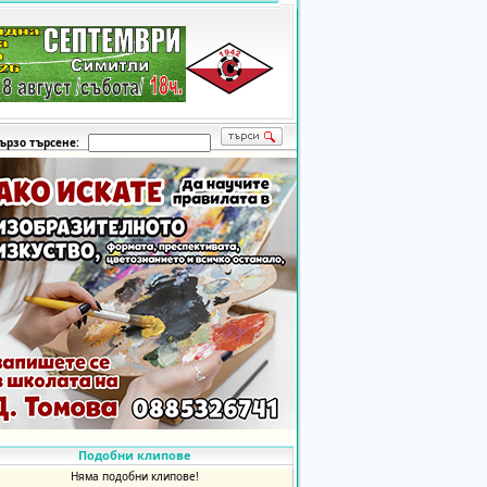
ързо търсене:
Подобни клипове
Няма подобни клипове!