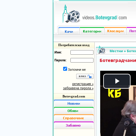
Потребителски вход
Местни
»
Боте
Име:
Ботевградчани
Парола:
Запомни ме
регистрация »
Play
забравена парола »
Botevgrad.com
Vide