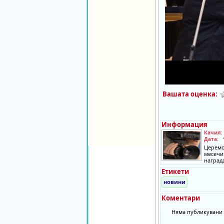
Вашата оценка:
Информация
Качил:
Дата:
Церемо
месечи
наград
Етикети
новини
Коментари
Няма публикувани 