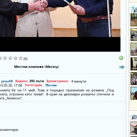
(0)
Местни клипове (Месец)
Видяно:
395 пъти
Времетраене:
4 минути
petar68
13.05.26, 17:08
Категория:
Местни
нията бе на 11 май. Това е поредно признание на романа „Под
ната, огромна като тиква“. В края на декември романът спечели и
ата „Хеликон“
коментари.