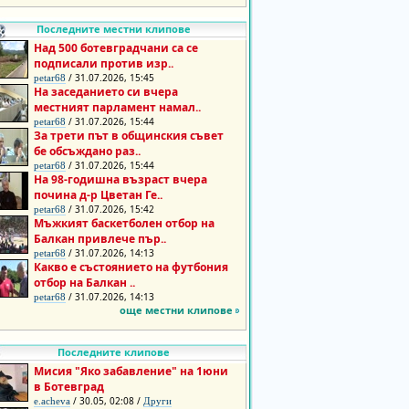
Последните местни клипове
Над 500 ботевградчани са се
подписали против изр..
/ 31.07.2026, 15:45
petar68
На заседанието си вчера
местният парламент намал..
/ 31.07.2026, 15:44
petar68
За трети път в общинския съвет
бе обсъждано раз..
/ 31.07.2026, 15:44
petar68
На 98-годишна възраст вчера
почина д-р Цветан Ге..
/ 31.07.2026, 15:42
petar68
Мъжкият баскетболен отбор на
Балкан привлече пър..
/ 31.07.2026, 14:13
petar68
Какво е състоянието на футбония
отбор на Балкан ..
/ 31.07.2026, 14:13
petar68
още местни клипове
Последните клипове
Мисия "Яко забавление" на 1юни
в Ботевград
/ 30.05, 02:08 /
e.acheva
Други