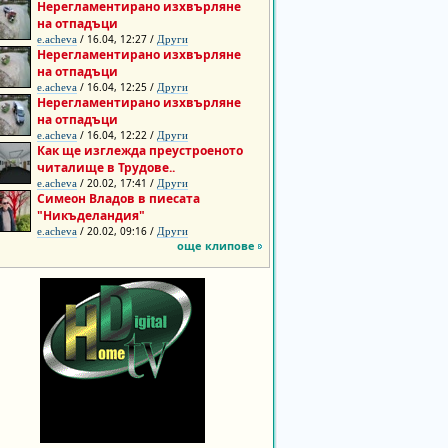
Нерегламентирано изхвърляне
на отпадъци
/ 16.04, 12:27 /
e.acheva
Други
Нерегламентирано изхвърляне
на отпадъци
/ 16.04, 12:25 /
e.acheva
Други
Нерегламентирано изхвърляне
на отпадъци
/ 16.04, 12:22 /
e.acheva
Други
Как ще изглежда преустроеното
читалище в Трудове..
/ 20.02, 17:41 /
e.acheva
Други
Симеон Владов в пиесата
"Никъделандия"
/ 20.02, 09:16 /
e.acheva
Други
още клипове