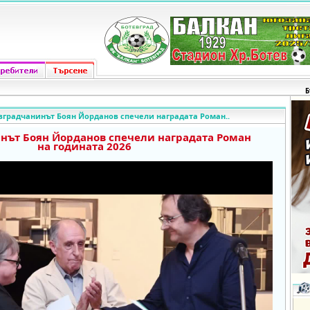
Б
вградчанинът Боян Йорданов спечели наградата Роман..
нът Боян Йорданов спечели наградата Роман
на годината 2026
o