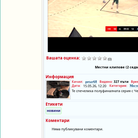
Вашата оценка:
(0)
Местни клипове (2 сед
Информация
Качил:
Видяно:
327 пъти
Вре
petar68
Дата:
15.05.26, 12:20
Категория:
Мест
Те спечелиха полуфиналната серия с Че
Етикети
новини
Коментари
Няма публикувани коментари.