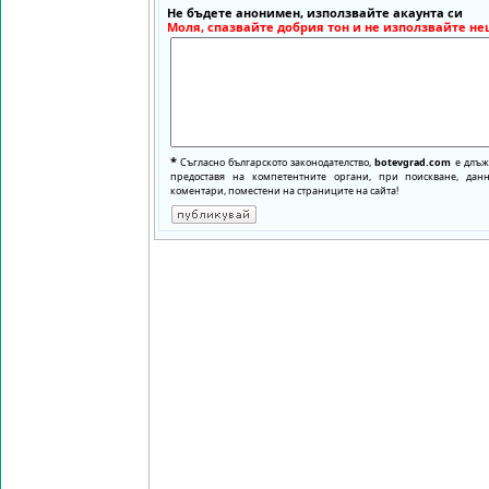
Не бъдете анонимен, използвайте акаунта си
Моля, спазвайте добрия тон и не използвайте не
*
Съгласно българското законодателство,
botevgrad.com
е длъже
предоставя на компетентните органи, при поискване, да
коментари, поместени на страниците на сайта!