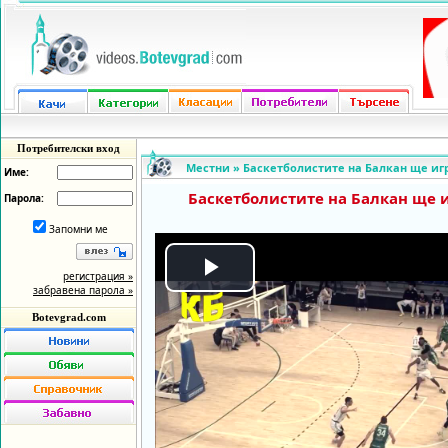
Потребителски вход
Местни
»
Баскетболистите на Балкан ще иг
Име:
Баскетболистите на Балкан ще и
Парола:
Запомни ме
регистрация »
Play
забравена парола »
Botevgrad.com
Video