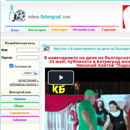
Потребителски вход
Местни
»
В навечерието на деня на българс
Име:
В навечерието на деня на българска
Парола:
24 май, публиката в Ботевград мо
Николай Хайтов "Лодка
Запомни ме
регистрация »
Play
забравена парола »
Botevgrad.com
Video