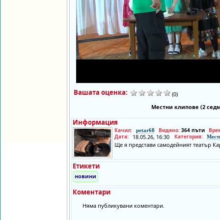
Вашата оценка:
(0)
Местни клипове (2 сед
Информация
Качил:
Видяно:
364 пъти
Вре
petar68
Дата:
18.05.26, 16:30
Категория:
Мест
Ще я представи самодейният театър К
Етикети
новини
Коментари
Няма публикувани коментари.