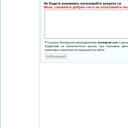
Не бъдете анонимен, използвайте акаунта си
Моля, спазвайте добрия тон и не използвайте не
*
Съгласно българското законодателство,
botevgrad.com
е длъже
предоставя на компетентните органи, при поискване, да
коментари, поместени на страниците на сайта!