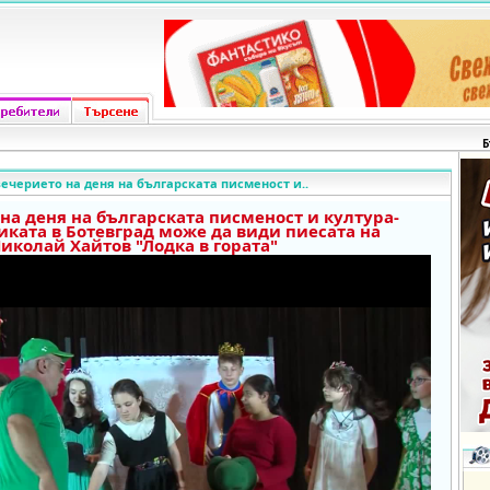
Б
вечерието на деня на българската писменост и..
на деня на българската писменост и култура-
иката в Ботевград може да види пиесата на
иколай Хайтов "Лодка в гората"
o