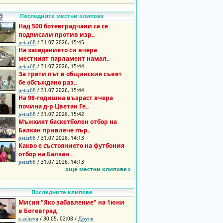
Последните местни клипове
Над 500 ботевградчани са се
подписали против изр..
/ 31.07.2026, 15:45
petar68
На заседанието си вчера
местният парламент намал..
/ 31.07.2026, 15:44
petar68
За трети път в общинския съвет
бе обсъждано раз..
/ 31.07.2026, 15:44
petar68
На 98-годишна възраст вчера
почина д-р Цветан Ге..
/ 31.07.2026, 15:42
petar68
Мъжкият баскетболен отбор на
Балкан привлече пър..
/ 31.07.2026, 14:13
petar68
Какво е състоянието на футбония
отбор на Балкан ..
/ 31.07.2026, 14:13
petar68
още местни клипове
Последните клипове
Мисия "Яко забавление" на 1юни
в Ботевград
/ 30.05, 02:08 /
e.acheva
Други