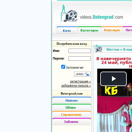
Потребителски вход
Местни
»
В на
Име:
В навечерието 
Парола:
24 май, публ
Н
Запомни ме
регистрация »
Play
забравена парола »
Botevgrad.com
Vide