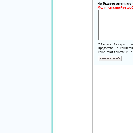
Не бъдете анонимен
Моля, спазвайте до
*
Съгласно българското з
предоставя на компете
коментари, поместени на 