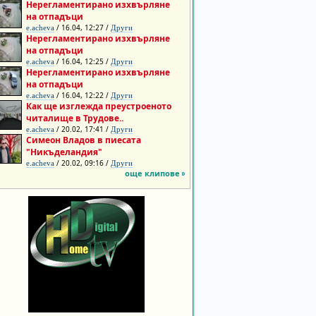
Нерегламентирано изхвърляне
на отпадъци
/ 16.04, 12:27 /
e.acheva
Други
Нерегламентирано изхвърляне
на отпадъци
/ 16.04, 12:25 /
e.acheva
Други
Нерегламентирано изхвърляне
на отпадъци
/ 16.04, 12:22 /
e.acheva
Други
Как ще изглежда преустроеното
читалище в Трудове..
/ 20.02, 17:41 /
e.acheva
Други
Симеон Владов в пиесата
"Никъделандия"
/ 20.02, 09:16 /
e.acheva
Други
още клипове