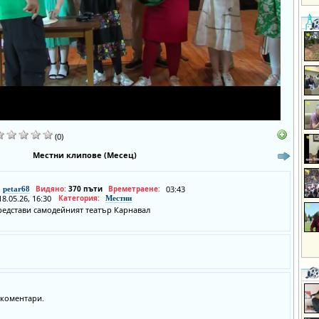
(0)
Местни клипове (Месец)
Видяно:
370 пъти
Времетраене:
03:43
petar68
18.05.26, 16:30
Категория:
Местни
редстави самодейният театър Карнавал
коментари.