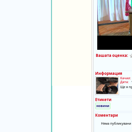
Вашата оценка:
Информация
Качил:
Дата:
Ще я п
Етикети
новини
Коментари
Няма публикувани 