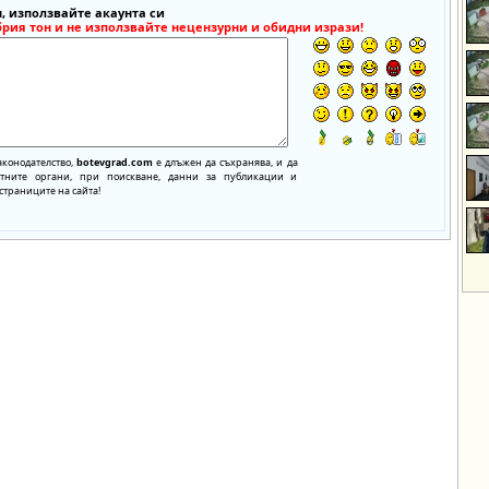
, използвайте акаунта си
брия тон и не използвайте нецензурни и обидни изрази!
аконодателство,
botevgrad.com
е длъжен да съхранява, и да
нтните органи, при поискване, данни за публикации и
страниците на сайта!