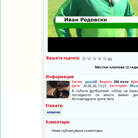
Вашата оценка:
(0)
Местни клипове (2 сед
Информация
Качил:
Видяно:
366 пъти
Вре
petar68
Дата:
20.05.26, 13:27
Категория:
Мест
В събота футболният отбор на Бал
последното си много важно дом
Югозападната трета лига
Етикети
новини
Коментари
Няма публикувани коментари.