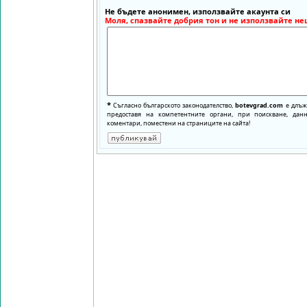
Не бъдете анонимен, използвайте акаунта си
Моля, спазвайте добрия тон и не използвайте не
*
Съгласно българското законодателство,
botevgrad.com
е длъже
предоставя на компетентните органи, при поискване, да
коментари, поместени на страниците на сайта!