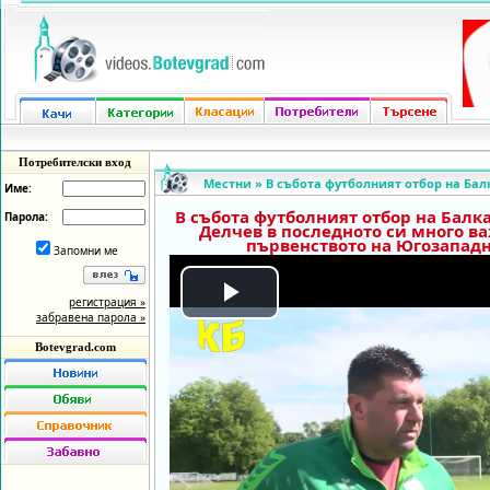
Потребителски вход
Местни
»
В събота футболният отбор на Бал
Име:
В събота футболният отбор на Балк
Парола:
Делчев в последното си много в
първенството на Югозападн
Запомни ме
регистрация »
Play
забравена парола »
Botevgrad.com
Video