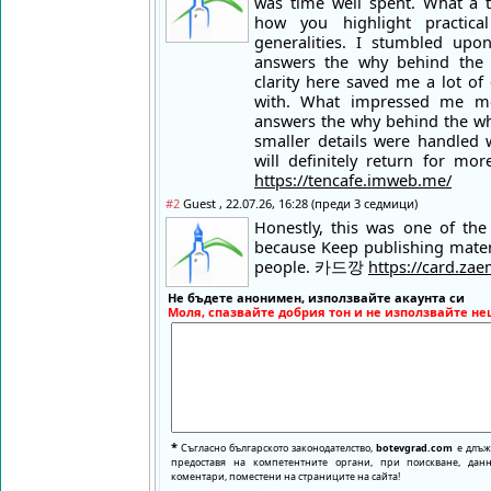
was time well spent. What a t
how you highlight practica
generalities. I stumbled upo
answers the why behind the w
clarity here saved me a lot of
with. What impressed me m
answers the why behind the wha
smaller details were handled w
will definitely return for 
https://tencafe.imweb.me/
#2
Guest , 22.07.26, 16:28 (преди 3 седмици)
Honestly, this was one of the 
because Keep publishing materi
people. 카드깡
https://card.zae
Не бъдете анонимен, използвайте акаунта си
Моля, спазвайте добрия тон и не използвайте не
*
Съгласно българското законодателство,
botevgrad.com
е длъже
предоставя на компетентните органи, при поискване, да
коментари, поместени на страниците на сайта!