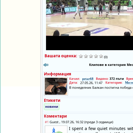
Вашата оценка:
(0)
Клипове в категория Мес
Информация
Качил:
Видяно:
372 пъти
Вре
petar68
Дата:
27.05.26, 11:47
Категория:
Мест
В понеделник Балкан постигна победа с 
Етикети
новини
Коментари
#1
Guest , 19.07.26, 16:32 (преди 3 седмици)
I spent a few quiet minutes with