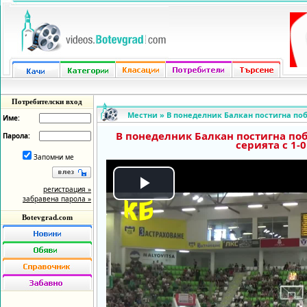
Потребителски вход
Местни
»
В понеделник Балкан постигна побе
Име:
В понеделник Балкан постигна побе
Парола:
серията с 1-0
Запомни ме
регистрация »
Play
забравена парола »
Botevgrad.com
Video