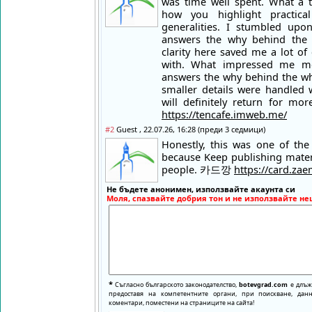
was time well spent. What a t
how you highlight practica
generalities. I stumbled upo
answers the why behind the w
clarity here saved me a lot of
with. What impressed me m
answers the why behind the wha
smaller details were handled w
will definitely return for 
https://tencafe.imweb.me/
#2
Guest , 22.07.26, 16:28 (преди 3 седмици)
Honestly, this was one of the 
because Keep publishing materi
people. 카드깡
https://card.zae
Не бъдете анонимен, използвайте акаунта си
Моля, спазвайте добрия тон и не използвайте не
*
Съгласно българското законодателство,
botevgrad.com
е длъже
предоставя на компетентните органи, при поискване, да
коментари, поместени на страниците на сайта!