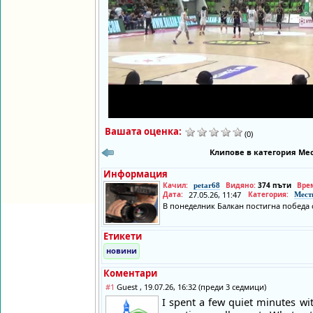
Вашата оценка:
(0)
Клипове в категория Мес
Информация
Качил:
Видяно:
374 пъти
Вре
petar68
Дата:
27.05.26, 11:47
Категория:
Мест
В понеделник Балкан постигна победа с 
Етикети
новини
Коментари
#1
Guest , 19.07.26, 16:32 (преди 3 седмици)
I spent a few quiet minutes with