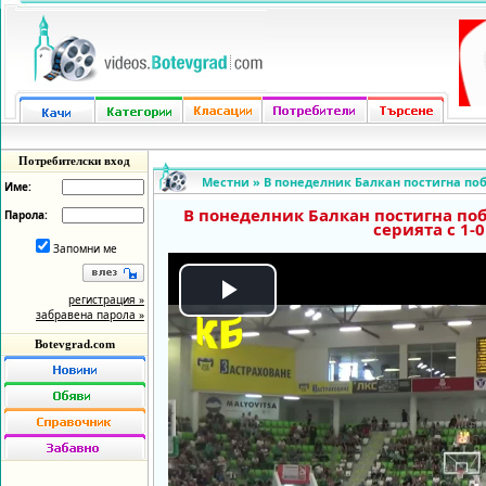
Потребителски вход
Местни
»
В понеделник Балкан постигна побе
Име:
В понеделник Балкан постигна побе
Парола:
серията с 1-0
Запомни ме
регистрация »
Play
забравена парола »
Botevgrad.com
Video