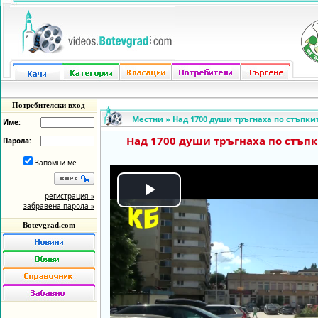
Потребителски вход
Местни
»
Над 1700 души тръгнаха по стъпки
Име:
Над 1700 души тръгнаха по стъпк
Парола:
Запомни ме
регистрация »
Play
забравена парола »
Botevgrad.com
Video