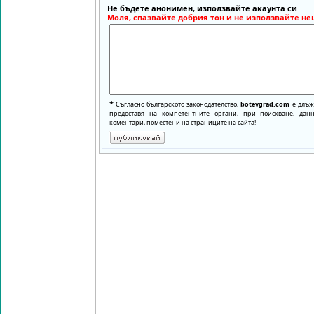
Не бъдете анонимен, използвайте акаунта си
Моля, спазвайте добрия тон и не използвайте не
*
Съгласно българското законодателство,
botevgrad.com
е длъже
предоставя на компетентните органи, при поискване, да
коментари, поместени на страниците на сайта!