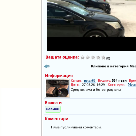
Вашата оценка:
(0)
Клипове в категория Мес
Информация
Качил:
Видяно:
554 пъти
Вре
petar68
Дата:
27.05.26, 16:29
Категория:
Мест
Сред тях има и ботевградчани
Етикети
новини
Коментари
Няма публикувани коментари.