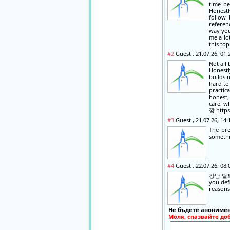
time be
Honestly
follow 
referen
way you
me a lo
this top
#2
Guest , 21.07.26, 01
Not all
Honestl
builds 
hard to 
practica
honest,
care, w
깡
https
#3
Guest , 21.07.26, 14
The pre
somet
#4
Guest , 22.07.26, 08
강남 달
you def
reasons,
Не бъдете анонимен
Моля, спазвайте до