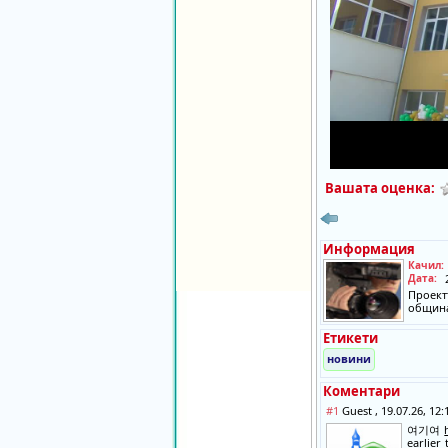
Вашата оценка:
Информация
Качил:
Дата:
Проект
община
Етикети
новини
Коментари
#1
Guest , 19.07.26, 12
여기여
earlier