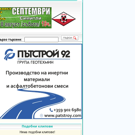
ързо търсене:
Подобни клипове
Няма подобни клипове!