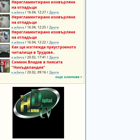
Нерегламентирано изхвърляне
на отпадъци
/ 16.04, 12:27 /
e.acheva
Други
Нерегламентирано изхвърляне
на отпадъци
/ 16.04, 12:25 /
e.acheva
Други
Нерегламентирано изхвърляне
на отпадъци
/ 16.04, 12:22 /
e.acheva
Други
Как ще изглежда преустроеното
читалище в Трудове..
/ 20.02, 17:41 /
e.acheva
Други
Симеон Владов в пиесата
"Никъделандия"
/ 20.02, 09:16 /
e.acheva
Други
още клипове