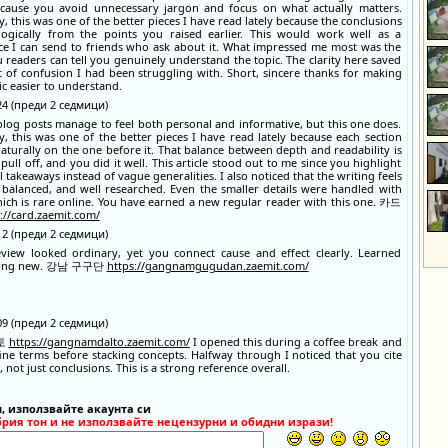
cause you avoid unnecessary jargon and focus on what actually matters.
, this was one of the better pieces I have read lately because the conclusions
logically from the points you raised earlier. This would work well as a
ce I can send to friends who ask about it. What impressed me most was the
 readers can tell you genuinely understand the topic. The clarity here saved
t of confusion I had been struggling with. Short, sincere thanks for making
ic easier to understand.
:24 (преди 2 седмици)
 blog posts manage to feel both personal and informative, but this one does.
y, this was one of the better pieces I have read lately because each section
naturally on the one before it. That balance between depth and readability is
pull off, and you did it well. This article stood out to me since you highlight
l takeaways instead of vague generalities. I also noticed that the writing feels
 balanced, and well researched. Even the smaller details were handled with
hich is rare online. You have earned a new regular reader with this one. 카드
://card.zaemit.com/
:12 (преди 2 седмици)
view looked ordinary, yet you connect cause and effect clearly. Learned
hing new. 강남 구구단
https://gangnamgugudan.zaemit.com/
:09 (преди 2 седмици)
토
https://gangnamdalto.zaemit.com/
I opened this during a coffee break and
ine terms before stacking concepts. Halfway through I noticed that you cite
 not just conclusions. This is a strong reference overall.
, използвайте акаунта си
брия тон и не използвайте нецензурни и обидни изрази!