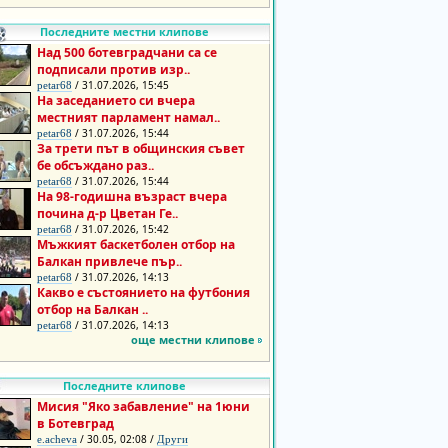
Последните местни клипове
Над 500 ботевградчани са се
подписали против изр..
/ 31.07.2026, 15:45
petar68
На заседанието си вчера
местният парламент намал..
/ 31.07.2026, 15:44
petar68
За трети път в общинския съвет
бе обсъждано раз..
/ 31.07.2026, 15:44
petar68
На 98-годишна възраст вчера
почина д-р Цветан Ге..
/ 31.07.2026, 15:42
petar68
Мъжкият баскетболен отбор на
Балкан привлече пър..
/ 31.07.2026, 14:13
petar68
Какво е състоянието на футбония
отбор на Балкан ..
/ 31.07.2026, 14:13
petar68
още местни клипове
Последните клипове
Мисия "Яко забавление" на 1юни
в Ботевград
/ 30.05, 02:08 /
e.acheva
Други