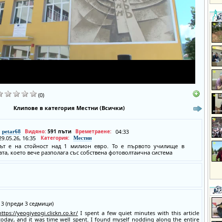
(0)
Клипове в категория Местни (Всички)
Видяно:
591 пъти
Времетраене:
04:33
petar68
29.05.26, 16:35
Категория:
Местни
ът е на стойност над 1 милион евро. То е първото училище в
та, което вече разполага със собствена фотоволтаична система
:13 (преди 3 седмици)
https://yeogiyeogi.clickn.co.kr/
I spent a few quiet minutes with this article
 today, and it was time well spent. I found myself nodding along the entire