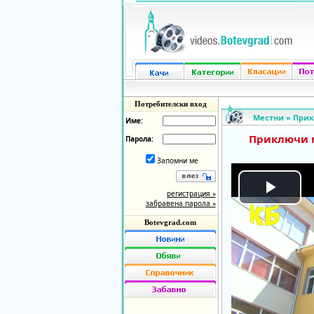
Потребителски вход
Местни
»
Прик
Име:
Приключи м
Парола:
Запомни ме
регистрация »
Play
забравена парола »
Botevgrad.com
Vide