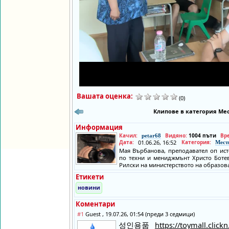
Вашата оценка:
(0)
Клипове в категория Мес
Информация
Качил:
Видяно:
1004 пъти
Вр
petar68
Дата:
01.06.26, 16:52
Категория:
Мест
Мая Върбанова, преподавател оп ис
по техни и мениджмънт Христо Ботев
Рилски на министерството на образов
Етикети
новини
Коментари
#1
Guest , 19.07.26, 01:54 (преди 3 седмици)
성인용품
https://toymall.clickn