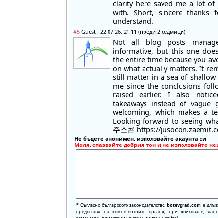
clarity here saved me a lot of
with. Short, sincere thanks 
understand.
#5
Guest , 22.07.26, 21:11 (преди 2 седмици)
Not all blog posts manag
informative, but this one doe
the entire time because you av
on what actually matters. It r
still matter in a sea of shallow
me since the conclusions foll
raised earlier. I also notic
takeaways instead of vague ge
welcoming, which makes a tec
Looking forward to seeing what
주소콘
https://jusocon.zaemit.
Не бъдете анонимен, използвайте акаунта си
Моля, спазвайте добрия тон и не използвайте не
*
Съгласно българското законодателство,
botevgrad.com
е длъже
предоставя на компетентните органи, при поискване, да
коментари, поместени на страниците на сайта!