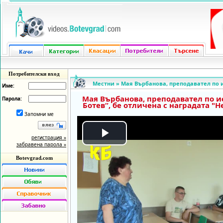
Потребителски вход
Местни
»
Мая Върбанова, преподавател по и
Име:
Мая Върбанова, преподавател по и
Парола:
Ботев“, бе отличена с наградата "
Запомни ме
регистрация »
Play
забравена парола »
Botevgrad.com
Video