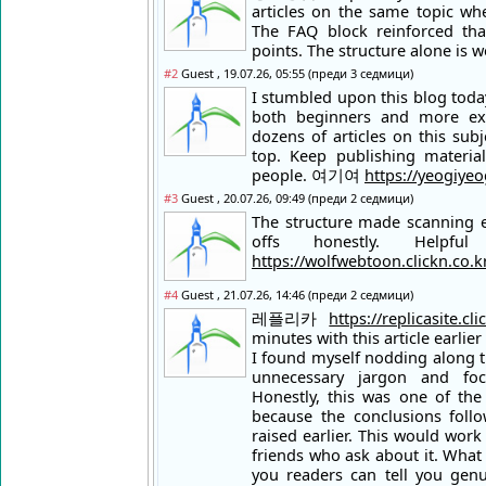
articles on the same topic whe
The FAQ block reinforced tha
points. The structure alone is 
#2
Guest , 19.07.26, 05:55 (преди 3 седмици)
I stumbled upon this blog toda
both beginners and more exp
dozens of articles on this sub
top. Keep publishing material
people. 여기여
https://yeogiyeog
#3
Guest , 20.07.26, 09:49 (преди 2 седмици)
The structure made scanning 
offs honestly. Help
https://wolfwebtoon.clickn.co.k
#4
Guest , 21.07.26, 14:46 (преди 2 седмици)
레플리카
https://replicasite.cli
minutes with this article earlier
I found myself nodding along t
unnecessary jargon and foc
Honestly, this was one of the 
because the conclusions follo
raised earlier. This would work
friends who ask about it. Wha
you readers can tell you genu