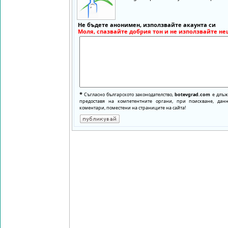
Не бъдете анонимен, използвайте акаунта си
Моля, спазвайте добрия тон и не използвайте не
*
Съгласно българското законодателство,
botevgrad.com
е длъже
предоставя на компетентните органи, при поискване, да
коментари, поместени на страниците на сайта!