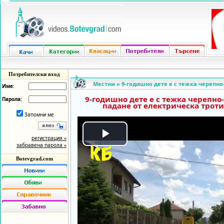
Потребителски вход
Местни
»
9-годишно дете е с тежка черепно
Име:
9-годишно дете е с тежка черепно
Парола:
падане от електрическа троти
Запомни ме
регистрация »
Play
забравена парола »
Botevgrad.com
Video