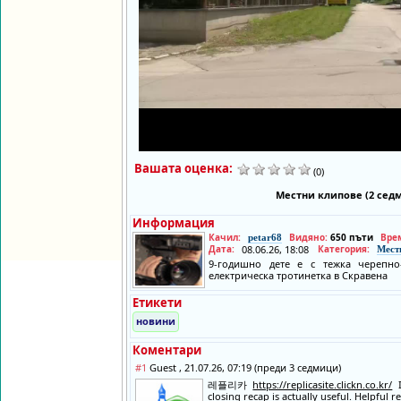
Вашата оценка:
(0)
Местни клипове (2 сед
Информация
Качил:
Видяно:
650 пъти
Вре
petar68
Дата:
08.06.26, 18:08
Категория:
Мест
9-годишно дете е с тежка черепно
електрическа тротинетка в Скравена
Етикети
новини
Коментари
#1
Guest , 21.07.26, 07:19 (преди 3 седмици)
레플리카
https://replicasite.clickn.co.kr/
I
closing recap is actually useful. Helpful r